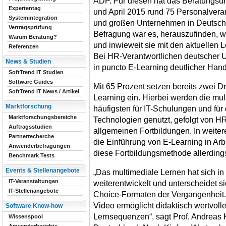
ADP. Für diesen hat das Beratungs
Expertentag
und April 2015 rund 75 Personalveran
Systemintegration
und großen Unternehmen in Deutschla
Vertragsprüfung
Befragung war es, herauszufinden, 
Warum Beratung?
und inwieweit sie mit den aktuellen L
Referenzen
Bei HR-Verantwortlichen deutscher U
News & Studien
in puncto E-Learning deutlicher Han
SoftTrend IT Studien
Software Guides
Mit 65 Prozent setzen bereits zwei Dr
SoftTrend IT News / Artikel
Learning ein. Hierbei werden die m
Marktforschung
häufigsten für IT-Schulungen und fü
Marktforschungsbereiche
Technologien genutzt, gefolgt von 
Auftragsstudien
allgemeinen Fortbildungen. In weite
Partnerrecherche
die Einführung von E-Learning in Arbe
Anwenderbefragungen
diese Fortbildungsmethode allerdin
Benchmark Tests
Events & Stellenangebote
„Das multimediale Lernen hat sich i
IT-Veranstaltungen
weiterentwickelt und unterscheidet si
IT-Stellenangebote
Choice-Formaten der Vergangenheit. 
Video ermöglicht didaktisch wertvolle 
Software Know-how
Lernsequenzen“, sagt Prof. Andreas Ki
Wissenspool