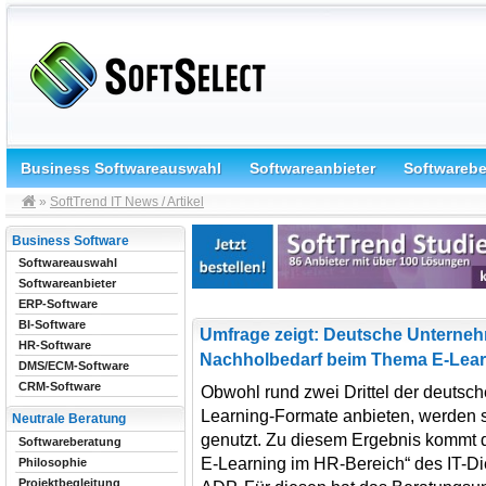
Business Softwareauswahl
Softwareanbieter
Softwareb
»
SoftTrend IT News / Artikel
Business Software
Softwareauswahl
Softwareanbieter
ERP-Software
BI-Software
Umfrage zeigt: Deutsche Unterne
HR-Software
Nachholbedarf beim Thema E-Lear
DMS/ECM-Software
CRM-Software
Obwohl rund zwei Drittel der deuts
Learning-Formate anbieten, werden s
Neutrale Beratung
genutzt. Zu diesem Ergebnis kommt 
Softwareberatung
E-Learning im HR-Bereich“ des IT-Di
Philosophie
Projektbegleitung