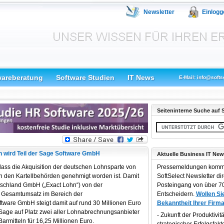
Newsletter
Einlogg
wareberatung
Software Studien
IT News
E-Mail: info@softs
Seiteninterne Suche auf S
wird Teil der Sage Software GmbH
Aktuelle Business IT New
ass die Akquisition der deutschen Lohnsparte von
Pressemeldungen komm
 den Kartellbehörden genehmigt worden ist. Damit
SoftSelect Newsletter dir
schland GmbH („Exact Lohn“) von der
Posteingang von über 70
r Gesamtumsatz im Bereich der
Entscheidern.
Wollen Sie
are GmbH steigt damit auf rund 30 Millionen Euro
Bekanntheit Ihrer Firma
t Sage auf Platz zwei aller Lohnabrechnungsanbieter
Zukunft der Produktivität
Barmitteln für 16,25 Millionen Euro.