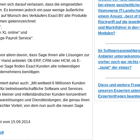
n sich darauf verlassen, dass die eingesetzten
bei einem ganzheitlich
n. Es kommen jedoch ein paar wenige äußerliche
(homogene IT-Landscha
 auf Wunsch des Verkäufers Exact BV alle Produkte
einem Ansatz „best of 
men gekennzeichnet:
Rückgriff auf die jeweil
“,
und Marktführer in den
n XL online“ und
Modulen?
age Payroll Service”.
Im Softwareauswahlproz
 vor allem davon, dass Sage ihnen alle Lösungen zur
Anbieter untergekomme
r Hand anbietet. Ob ERP, CRM oder HCM, ob E-
vorher noch gar nichts 
i Sage finden Exact Kunden alle notwendigen
„taugt“ der etwas?
Unternehmens benötigen.
iert daher auch: „Mit weltweit 6 Millionen Kunden
Diese und weitere Fra
ür betriebswirtschaftliche Software und Services.
unseren Experten unte
se kleiner und mittelständischer Kunden konzentriert
Expertenfragen beantwo
warelösungen und Dienstleistungen, die genau ihren
 echter Vorteil, von dem nun auch die neuen Sage
el vom 15.09.2014
oll