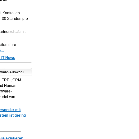
or im
I-Kontrollen
r 30 Stunden pro
artnerschaft mit
itern ihre
d IT-News
tware-Auswahl
n ERP-, CRM-,
und Human
ftware-
ortet von
Anwender mit
em ist gering
le existieren