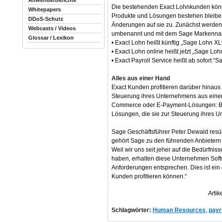
Anwenderberichte
Die bestehenden Exact Lohnkunden könne
Whitepapers
Produkte und Lösungen bestehen bleibe
DDoS-Schutz
Änderungen auf sie zu. Zunächst werden
Webcasts / Videos
umbenannt und mit dem Sage Markenna
Glossar / Lexikon
• Exact Lohn heißt künftig „Sage Lohn XL
• Exact Lohn online heißt jetzt „Sage Loh
• Exact Payroll Service heißt ab sofort “S
Alles aus einer Hand
Exact Kunden profitieren darüber hinaus
Steuerung ihres Unternehmens aus eine
Commerce oder E-Payment-Lösungen: Be
Lösungen, die sie zur Steuerung ihres 
Sage Geschäftsführer Peter Dewald resüm
gehört Sage zu den führenden Anbietern f
Weil wir uns seit jeher auf die Bedürfnis
haben, erhalten diese Unternehmen Soft
Anforderungen entsprechen. Dies ist ein
Kunden profitieren können.“
Artik
Schlagwörter:
Human Resources
,
payr