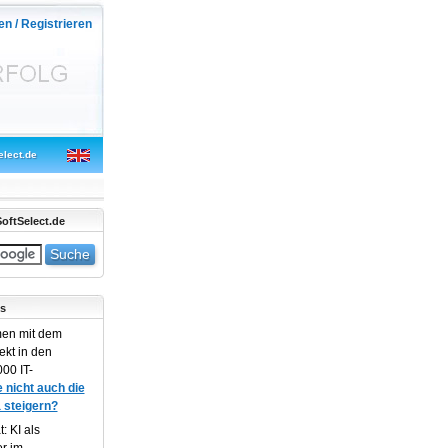
en / Registrieren
elect.de
oftSelect.de
s
en mit dem
ekt in den
00 IT-
 nicht auch die
 steigern?
: KI als