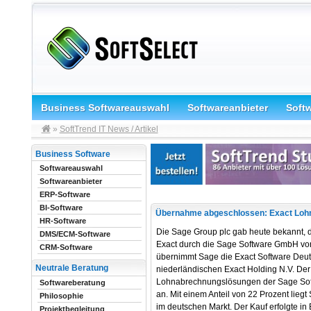
Business Softwareauswahl
Softwareanbieter
Soft
»
SoftTrend IT News / Artikel
Business Software
Softwareauswahl
Softwareanbieter
ERP-Software
BI-Software
Übernahme abgeschlossen: Exact Lohn 
HR-Software
Die Sage Group plc gab heute bekannt, d
DMS/ECM-Software
Exact durch die Sage Software GmbH von
CRM-Software
übernimmt Sage die Exact Software Deut
Neutrale Beratung
niederländischen Exact Holding N.V. De
Lohnabrechnungslösungen der Sage Softw
Softwareberatung
an. Mit einem Anteil von 22 Prozent lieg
Philosophie
im deutschen Markt. Der Kauf erfolgte in 
Projektbegleitung