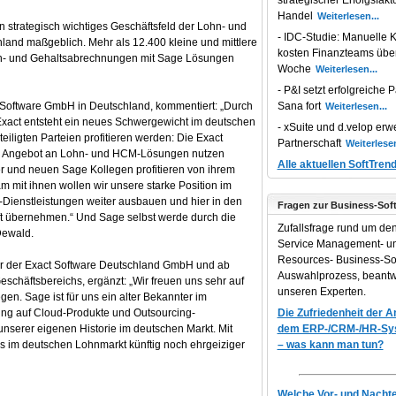
strategischer Erfolgsfakt
Handel
 strategisch wichtiges Geschäftsfeld der Lohn- und
IDC-Studie: Manuelle K
and maßgeblich. Mehr als 12.400 kleine und mittlere
kosten Finanzteams übe
n- und Gehaltsabrechnungen mit Sage Lösungen
Woche
P&I setzt erfolgreiche P
 Software GmbH in Deutschland, kommentiert: „Durch
Sana fort
xact entsteht ein neues Schwergewicht im deutschen
xSuite und d.velop erwe
iligten Parteien profitieren werden: Die Exact
Partnerschaft
es Angebot an Lohn- und HCM-Lösungen nutzen
Alle aktuellen SoftTren
r und neuen Sage Kollegen profitieren von ihrem
 mit ihnen wollen wir unsere starke Position im
-Dienstleistungen weiter ausbauen und hier in den
Fragen zur Business-Sof
t übernehmen.“ Und Sage selbst werde durch die
Zufallsfrage rund um de
Dewald.
Service Management- 
Resources- Business-So
rer der Exact Software Deutschland GmbH und ab
Auswahlprozess, beantw
schäftsbereichs, ergänzt: „Wir freuen uns sehr auf
unseren Experten.
n. Sage ist für uns ein alter Bekannter im
ung auf Cloud-Produkte und Outsourcing-
Die Zufriedenheit der 
nserer eigenen Historie im deutschen Markt. Mit
dem ERP-/CRM-/HR-Syst
 im deutschen Lohnmarkt künftig noch ehrgeiziger
– was kann man tun?
Welche Vor- und Nachtei