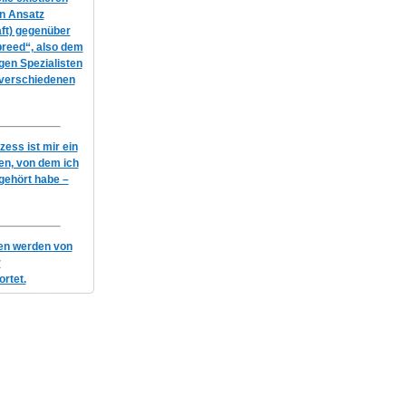
en Ansatz
ft) gegenüber
breed“, also dem
igen Spezialisten
 verschiedenen
ess ist mir ein
n, von dem ich
gehört habe –
gen werden von
r
rtet.