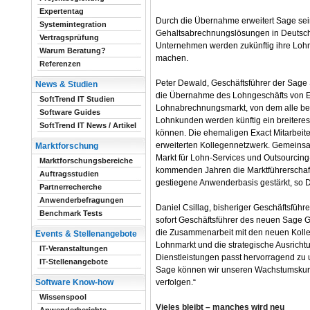
Expertentag
Durch die Übernahme erweitert Sage sein
Systemintegration
Gehaltsabrechnungslösungen in Deutschl
Vertragsprüfung
Unternehmen werden zukünftig ihre Loh
Warum Beratung?
machen.
Referenzen
Peter Dewald, Geschäftsführer der Sage
News & Studien
die Übernahme des Lohngeschäfts von E
SoftTrend IT Studien
Lohnabrechnungsmarkt, von dem alle bete
Software Guides
Lohnkunden werden künftig ein breiter
SoftTrend IT News / Artikel
können. Die ehemaligen Exact Mitarbeite
erweiterten Kollegennetzwerk. Gemeinsam
Marktforschung
Markt für Lohn-Services und Outsourcing
Marktforschungsbereiche
kommenden Jahren die Marktführerschaf
Auftragsstudien
gestiegene Anwenderbasis gestärkt, so 
Partnerrecherche
Anwenderbefragungen
Daniel Csillag, bisheriger Geschäftsfüh
Benchmark Tests
sofort Geschäftsführer des neuen Sage Ge
die Zusammenarbeit mit den neuen Kollege
Events & Stellenangebote
Lohnmarkt und die strategische Ausricht
IT-Veranstaltungen
Dienstleistungen passt hervorragend zu u
IT-Stellenangebote
Sage können wir unseren Wachstumskurs
verfolgen.“
Software Know-how
Wissenspool
Vieles bleibt – manches wird neu