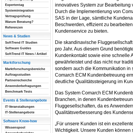
innovatives System zur Bearbeitung
Expertentag
Systemintegration
Durch die Implementierung von Com
Vertragsprüfung
SAS in der Lage, sämtliche Kundenan
Warum Beratung?
Beschwerden, effizient zu bearbeiten
Referenzen
Kundenservice zu bieten.
News & Studien
Die skandinavische Fluggesellschaft
SoftTrend IT Studien
pro Jahr. Aus diesem Grund benötigt
Software Guides
SoftTrend IT News / Artikel
Kundenkontakt sowie eine schnelle
gewährleistet und das nicht nur trad
Marktforschung
sondern auch die Kommunikation in s
Marktforschungsbereiche
Comarch ECM Kundenbetreuung ermög
Auftragsstudien
Partnerrecherche
deutliche Qualitätssteigerung im Kun
Anwenderbefragungen
Benchmark Tests
Das System Comarch ECM Kundenbetr
Branchen, in denen Kundenbetreuung s
Events & Stellenangebote
Fluggesellschaften, da es Anwendern
IT-Veranstaltungen
Qualitätsverbesserung des Kundense
IT-Stellenangebote
Software Know-how
„Für unsere Kunden ist ein exzellen
Wissenspool
Wichtigkeit. Unsere Kunden können si