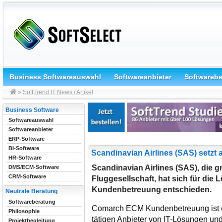
Business Softwareauswahl
Softwareanbieter
Softwareb
»
SoftTrend IT News / Artikel
Business Software
Softwareauswahl
Softwareanbieter
ERP-Software
BI-Software
Scandinavian Airlines (SAS) setz
HR-Software
Scandinavian Airlines (SAS), die 
DMS/ECM-Software
CRM-Software
Fluggesellschaft, hat sich für d
Kundenbetreuung entschieden.
Neutrale Beratung
Softwareberatung
Comarch ECM Kundenbetreuung ist e
Philosophie
tätigen Anbieter von IT-Lösungen und
Projektbegleitung