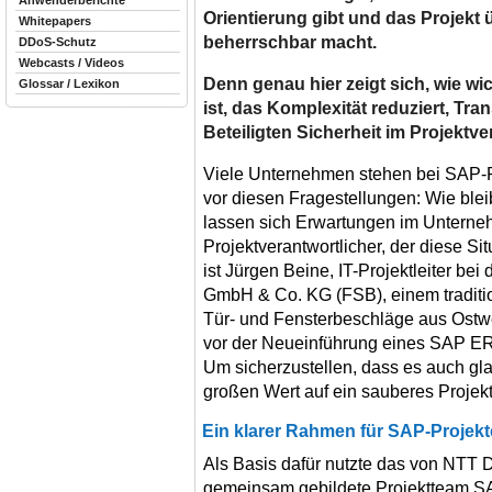
Anwenderberichte
Orientierung gibt und das Projekt
Whitepapers
beherrschbar macht.
DDoS-Schutz
Webcasts / Videos
Denn genau hier zeigt sich, wie wi
Glossar / Lexikon
ist, das Komplexität reduziert, Tra
Beteiligten Sicherheit im Projektver
Viele Unternehmen stehen bei SAP-
vor diesen Fragestellungen: Wie blei
lassen sich Erwartungen im Unterne
Projektverantwortlicher, der diese Si
ist Jürgen Beine, IT-Projektleiter be
GmbH & Co. KG (FSB), einem traditio
Tür- und Fensterbeschläge aus Ostwes
vor der Neueinführung eines SAP ERP
Um sicherzustellen, dass es auch glat
großen Wert auf ein sauberes Proje
Ein klarer Rahmen für SAP-Projekte
Als Basis dafür nutzte das von NTT
gemeinsam gebildete Projektteam SA