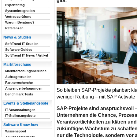
gibt.
Expertentag
Systemintegration
Vertragsprüfung
Warum Beratung?
Referenzen
News & Studien
SoftTrend IT Studien
Software Guides
SoftTrend IT News / Artikel
Marktforschung
Marktforschungsbereiche
Auftragsstudien
Partnerrecherche
Anwenderbefragungen
So bleiben SAP-Projekte planbar: kl
Benchmark Tests
weniger Reibung – mit SAP Activate
Events & Stellenangebote
SAP-Projekte sind anspruchsvoll – 
IT-Veranstaltungen
Unternehmen die Chance, Prozess
IT-Stellenangebote
Verantwortlichkeiten zu klären und
Software Know-how
zukünftiges Wachstum zu schaffen.
Wissenspool
nur die Technologie, sondern vor a