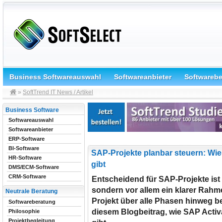
Business Softwareauswahl
Softwareanbieter
Softwareb
»
SoftTrend IT News / Artikel
Business Software
Softwareauswahl
Softwareanbieter
ERP-Software
BI-Software
SAP-Projekte planbar steuern: Wie
HR-Software
gibt
DMS/ECM-Software
CRM-Software
Entscheidend für SAP-Projekte ist 
sondern vor allem ein klarer Rahme
Neutrale Beratung
Projekt über alle Phasen hinweg b
Softwareberatung
diesem Blogbeitrag, wie SAP Activa
Philosophie
Projektbegleitung