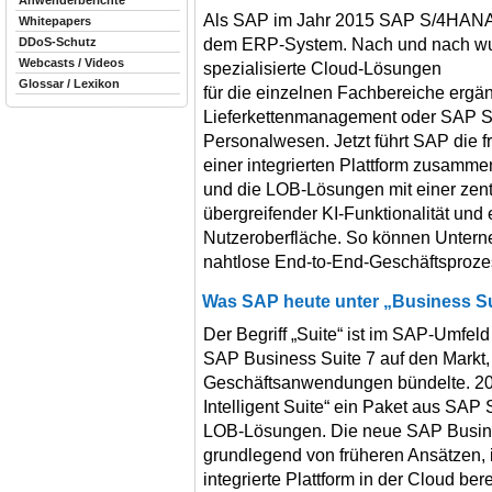
Anwenderberichte
Als SAP im Jahr 2015 SAP S/4HANA ei
Whitepapers
dem ERP-System. Nach und nach wurd
DDoS-Schutz
Webcasts / Videos
spezialisierte Cloud-Lösungen
Glossar / Lexikon
für die einzelnen Fachbereiche ergän
Lieferkettenmanagement oder SAP S
Personalwesen. Jetzt führt SAP die f
einer integrierten Plattform zusamme
und die LOB-Lösungen mit einer zentr
übergreifender KI-Funktionalität und 
Nutzeroberfläche. So können Untern
nahtlose End-to-End-Geschäftsproze
Was SAP heute unter „Business Su
Der Begriff „Suite“ ist im SAP-Umfeld
SAP Business Suite 7 auf den Markt
Geschäftsanwendungen bündelte. 20
Intelligent Suite“ ein Paket aus SA
LOB-Lösungen. Die neue SAP Busines
grundlegend von früheren Ansätzen, 
integrierte Plattform in der Cloud ber