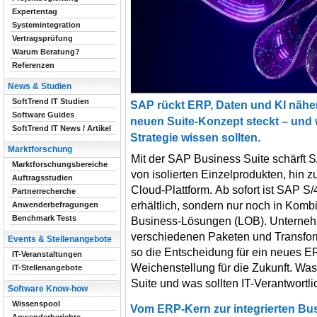
Expertentag
Systemintegration
Vertragsprüfung
Warum Beratung?
Referenzen
News & Studien
SoftTrend IT Studien
SAP rückt ERP, Daten und KI näh
Software Guides
neuen Suite-Konzept steckt – und 
SoftTrend IT News / Artikel
Strategie wissen sollten.
Marktforschung
Mit der SAP Business Suite schärft 
Marktforschungsbereiche
von isolierten Einzelprodukten, hin zu
Auftragsstudien
Cloud-Plattform. Ab sofort ist SAP 
Partnerrecherche
erhältlich, sondern nur noch in Komb
Anwenderbefragungen
Benchmark Tests
Business-Lösungen (LOB). Unterne
verschiedenen Paketen und Transfor
Events & Stellenangebote
so die Entscheidung für ein neues E
IT-Veranstaltungen
Weichenstellung für die Zukunft. Was
IT-Stellenangebote
Suite und was sollten IT-Verantwort
Software Know-how
Wissenspool
Vom ERP-Kern zur integrierten Bu