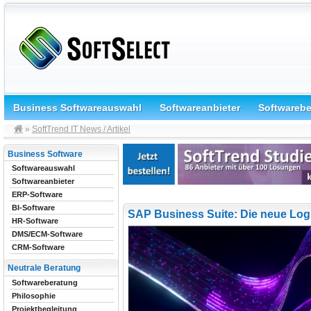
Business Softwareauswahl
Softwareanbieter
Softwareb
»
SoftTrend IT News / Artikel
Business Software
Softwareauswahl
Softwareanbieter
ERP-Software
BI-Software
SAP Business Suite: Die neue Logi
HR-Software
DMS/ECM-Software
CRM-Software
Neutrale Beratung
Softwareberatung
Philosophie
Projektbegleitung