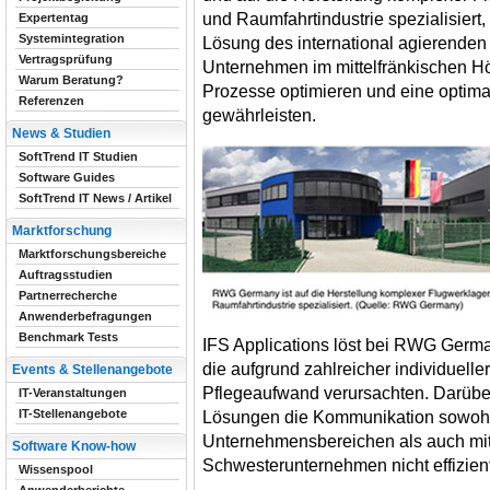
und Raumfahrtindustrie spezialisiert, 
Expertentag
Systemintegration
Lösung des international agierenden
Vertragsprüfung
Unternehmen im mittelfränkischen Hö
Warum Beratung?
Prozesse optimieren und eine optim
Referenzen
gewährleisten.
News & Studien
SoftTrend IT Studien
Software Guides
SoftTrend IT News / Artikel
Marktforschung
Marktforschungsbereiche
Auftragsstudien
Partnerrecherche
Anwenderbefragungen
Benchmark Tests
IFS Applications löst bei RWG Germ
die aufgrund zahlreicher individuel
Events & Stellenangebote
Pflegeaufwand verursachten. Darübe
IT-Veranstaltungen
IT-Stellenangebote
Lösungen die Kommunikation sowohl
Unternehmensbereichen als auch mit
Software Know-how
Schwesterunternehmen nicht effizient
Wissenspool