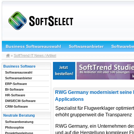
Business Softwareauswahl
Softwareanbieter
Softwareb
»
SoftTrend IT News / Artikel
Business Software
Softwareauswahl
Softwareanbieter
ERP-Software
BI-Software
RWG Germany modernisiert seine
HR-Software
Applications
DMS/ECM-Software
CRM-Software
Spezialist für Flugwerklager optimier
erhöht gruppenweit die Transparenz
Neutrale Beratung
Softwareberatung
RWG Germany, ein Unternehmen de
Philosophie
und auf die Herstellung komplexer Flu
Projektbegleitung