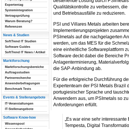
bestehende Lösung durch PSImetals 
Expertentag
Qualitätskontrolle zu verbessern, di
Systemintegration
und Betriebsausfälle zu reduzieren.
Vertragsprüfung
Warum Beratung?
PSI und Villares Metals arbeiten bere
Referenzen
Implementierungsprojekten zusammen.
News & Studien
PSImetals auf die nachgelagerten 
SoftTrend IT Studien
werden, um das MES für die Schmel
Software Guides
eine einheitliche Softwareplattform
SoftTrend IT News / Artikel
Software deckt dabei die Bereiche Pr
Marktforschung
Anlagenterminierung, Materialverfolg
Marktforschungsbereiche
die SAP-Anbindung ab.
Auftragsstudien
Partnerrecherche
Für die erfolgreiche Durchführung des
Anwenderbefragungen
Expertenteam der PSI Metals Brazil di
Benchmark Tests
portugiesischer Sprache und tauschte
Events & Stellenangebote
Anwendern aus, um PSImetals so zu k
IT-Veranstaltungen
Anforderungen erfüllt.
IT-Stellenangebote
Software Know-how
„Es war eine sehr interessante 
Wissenspool
Tempesta, Digital Transformati