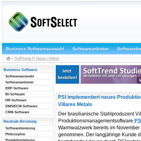
Business Softwareauswahl
Softwareanbieter
Softwareb
»
SoftTrend IT News / Artikel
Business Software
Softwareauswahl
Softwareanbieter
ERP-Software
BI-Software
PSI implementiert neues Produkt
HR-Software
Villares Metals
DMS/ECM-Software
CRM-Software
Der brasilianische Stahlproduzent Vi
Produktionsmanagementsoftware
PS
Neutrale Beratung
Warmwalzwerk bereits im November 20
Softwareberatung
genommen. Der langjährige Kunde der
Philosophie
Projektbegleitung