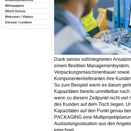
Anwenderberichte
Whitepapers
DDoS-Schutz
Webcasts / Videos
Glossar / Lexikon
Dank seines vollintegrierten Ansat
einem flexiblen Managementsystem,
Verpackungsmaschinenbauer sowie 
Komponentenlieferanten ihre Kundenp
So zum Beispiel wenn es darum geht, 
Kapazitäten bereits unmittelbar nac
wenn zu diesem Zeitpunkt nicht viel 
des Kunden auf dem Tisch liegen. Um
Kapazitäten auf den Punkt genau bere
PACKAGING eine Multi­projektplanung
Auslastungssituation aus den Angeb
errechnet.