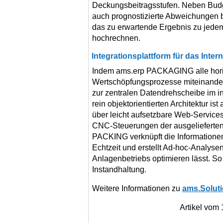
Deckungsbeitragsstufen. Neben Budge
auch prognostizierte Abweichungen 
das zu erwartende Ergebnis zu jedem
hochrechnen.
Integrationsplattform für das Inter
Indem ams.erp PACKAGING alle horiz
Wertschöpfungs­prozesse miteinande
zur zentralen Daten­drehscheibe im in
rein objektorientierten Architektur is
über leicht aufsetzbare Web-Service
CNC-Steuerungen der ausgeliefer­te
PACKING verknüpft die Informatione
Echtzeit und erstellt Ad-hoc-Analysen
Anlagenbetriebs optimieren lässt. S
Instandhaltung.
Weitere Informationen zu
ams.Solut
Artikel vom