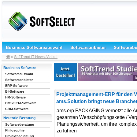
Business Softwareauswahl
Softwareanbieter
Softwareb
»
SoftTrend IT News / Artikel
Business Software
Softwareauswahl
Softwareanbieter
ERP-Software
BI-Software
Projektmanagement-ERP für den 
HR-Software
ams.Solution bringt neue Branche
DMS/ECM-Software
CRM-Software
ams.erp PACKAGING vernetzt alle Au
gesamten Wertschöpfungskette / Ve
Neutrale Beratung
Planungssicherheit, um ihre komplex
Softwareberatung
zu führen
Philosophie
Projektbegleitung