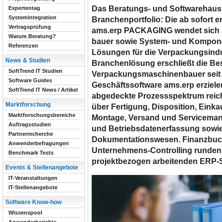
Das Beratungs- und Softwarehaus 
Expertentag
Systemintegration
Branchenportfolio: Die ab sofort e
Vertragsprüfung
ams.erp PACKAGING wendet sich 
Warum Beratung?
bauer sowie System- und Kompone
Referenzen
Lö­sungen für die Verpackungsindus
News & Studien
Branchenlösung erschließt die Best
SoftTrend IT Studien
Verpackungsmaschinenbauer seit 
Software Guides
Geschäftssoftware ams.erp erzie
SoftTrend IT News / Artikel
abgedeckte Prozessspektrum reich
Marktforschung
über Fertigung, Disposition, Einkau
Marktforschungsbereiche
Montage, Versand und Serviceman
Auftragsstudien
und Betriebsdatenerfassung sow
Partnerrecherche
Dokumentationswesen. Finanz­buc
Anwenderbefragungen
Unter­nehmens-Controlling runden 
Benchmark Tests
projektbezogen arbeiten­den ERP-
Events & Stellenangebote
IT-Veranstaltungen
IT-Stellenangebote
Software Know-how
Wissenspool