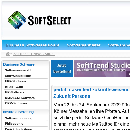
Business Softwareauswahl
Softwareanbieter
Softwareb
»
SoftTrend IT News / Artikel
Business Software
Softwareauswahl
Softwareanbieter
ERP-Software
BI-Software
perbit präsentiert zukunftsweisen
HR-Software
Zukunft Personal
DMS/ECM-Software
CRM-Software
Vom 22. bis 24. September 2009 öffne
Kölner Messehallen ihre Pforten. A
Neutrale Beratung
setzt die perbit Software GmbH mit 
Softwareberatung
einmal mehr neue Maßstäbe für eine
Philosophie
Projektbegleitung