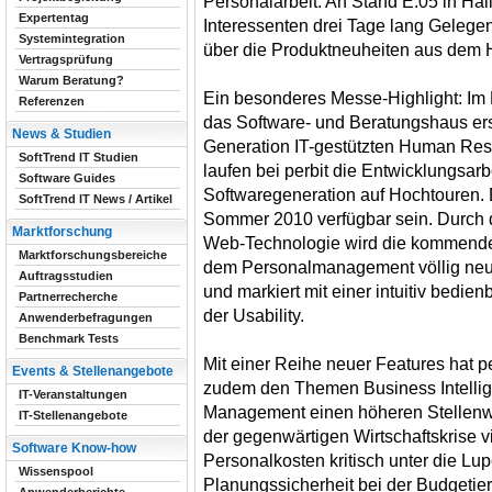
Personalarbeit. An Stand E.05 in Ha
Expertentag
Interessenten drei Tage lang Gelegen
Systemintegration
über die Produktneuheiten aus dem H
Vertragsprüfung
Warum Beratung?
Ein besonderes Messe-Highlight: Im
Referenzen
das Software- und Beratungshaus ers
News & Studien
Generation IT-gestützten Human Re
SoftTrend IT Studien
laufen bei perbit die Entwicklungsar
Software Guides
Softwaregeneration auf Hochtouren. 
SoftTrend IT News / Artikel
Sommer 2010 verfügbar sein. Durch 
Marktforschung
Web-Technologie wird die kommende 
Marktforschungsbereiche
dem Personalmanagement völlig neu
Auftragsstudien
und markiert mit einer intuitiv bedie
Partnerrecherche
der Usability.
Anwenderbefragungen
Benchmark Tests
Mit einer Reihe neuer Features hat 
Events & Stellenangebote
zudem den Themen Business Intelli
IT-Veranstaltungen
Management einen höheren Stellenwe
IT-Stellenangebote
der gegenwärtigen Wirtschaftskrise v
Software Know-how
Personalkosten kritisch unter die L
Wissenspool
Planungssicherheit bei der Budgetier