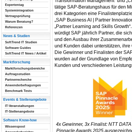
Transformation Management“ und „Cro
Expertentag
tätige SAP-Beratungshaus für den Mit
Systemintegration
drei Kategorien eine Finalistenplatzi
Vertragsprüfung
„SAP Business AI | Partner Innovati
Warum Beratung?
„Partner Learning and Skills Growth
Referenzen
würdigt SAP jährlich Partner, die si
News & Studien
und den Ausbau ihrer Zusammenarbe
SoftTrend IT Studien
und Kunden dabei unterstützen, ihre
Software Guides
Die Gewinner und Finalisten der SA
SoftTrend IT News / Artikel
wurden auf der Grundlage von Empf
Marktforschung
Kunden und verschiedenen Leistung
Marktforschungsbereiche
Auftragsstudien
Partnerrecherche
Anwenderbefragungen
Benchmark Tests
Events & Stellenangebote
IT-Veranstaltungen
IT-Stellenangebote
Software Know-how
4x Gewinner, 3x Finalist: NTT DATA
Wissenspool
Pinnacle Awards 2025 ausgezeichne