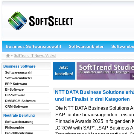
Business Softwareauswahl
Softwareanbieter
Softwareb
»
SoftTrend IT News / Artikel
Business Software
Softwareauswahl
Softwareanbieter
ERP-Software
BI-Software
NTT DATA Business Solutions erhä
HR-Software
und ist Finalist in drei Kategorien
DMS/ECM-Software
CRM-Software
Die NTT DATA Business Solutions AG
SAP für ihre herausragenden Leistun
Neutrale Beratung
Pinnacle Awards 2025 in folgenden 
Softwareberatung
„GROW with SAP“, „SAP Business AI 
Philosophie
Projektbegleitung