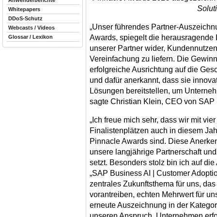
Anwenderberichte
Solut
Whitepapers
DDoS-Schutz
„Unser führendes Partner-Auszeich
Webcasts / Videos
Awards, spiegelt die herausragende
Glossar / Lexikon
unserer Partner wider, Kundennutze
Vereinfachung zu liefern. Die Gewinn
erfolgreiche Ausrichtung auf die Ges
und dafür anerkannt, dass sie innova
Lösungen bereitstellen, um Unterneh
sagte Christian Klein, CEO von SAP
„Ich freue mich sehr, dass wir mit vi
Finalistenplätzen auch in diesem Ja
Pinnacle Awards sind. Diese Anerkenn
unsere langjährige Partnerschaft un
setzt. Besonders stolz bin ich auf di
„SAP Business AI | Customer Adoption“
zentrales Zukunftsthema für uns, das 
vorantreiben, echten Mehrwert für u
erneute Auszeichnung in der Katego
unseren Anspruch, Unternehmen erfol