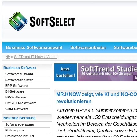
Business Softwareauswahl
Softwareanbieter
Softwareb
»
SoftTrend IT News / Artikel
Business Software
Softwareauswahl
Softwareanbieter
ERP-Software
BI-Software
MR.KNOW zeigt, wie KI und NO-CO
HR-Software
revolutionieren
DMS/ECM-Software
CRM-Software
Auf dem BPM 4.0 Summit kommen in 
wieder mehr als 150 Entscheidungst
Neutrale Beratung
Neuheiten im Bereich der Geschäfts
Softwareberatung
Ziel, Produktivität, Qualität sowie E
Philosophie
Projektbegleitung