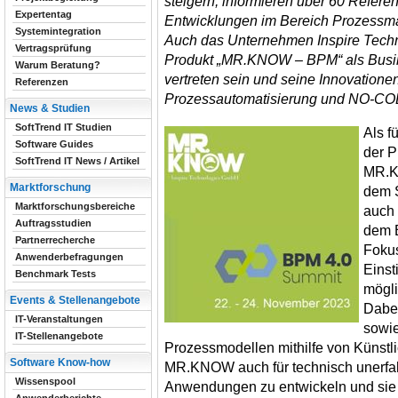
steigern, informieren über 60 Refere
Expertentag
Entwicklungen im Bereich Prozessm
Systemintegration
Auch das Unternehmen Inspire Tech
Vertragsprüfung
Produkt „MR.KNOW – BPM“ als Busine
Warum Beratung?
vertreten sein und seine Innovationen
Referenzen
Prozessautomatisierung und NO-
News & Studien
SoftTrend IT Studien
Als f
Software Guides
der P
SoftTrend IT News / Artikel
MR.K
Marktforschung
dem 
Marktforschungsbereiche
auch 
Auftragsstudien
dem B
Partnerrecherche
Fokus
Anwenderbefragungen
Eins
Benchmark Tests
mögli
Events & Stellenangebote
Dabei
IT-Veranstaltungen
sowie
IT-Stellenangebote
Prozessmodellen mithilfe von Künstlic
Software Know-how
MR.KNOW auch für technisch unerfah
Wissenspool
Anwendungen zu entwickeln und sie 