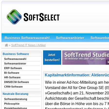
Business Softwareauswahl
Softwareanbieter
Softwareb
»
SoftTrend IT News / Artikel
Business Software
Softwareauswahl
Softwareanbieter
ERP-Software
BI-Software
Kapitalmarktinformation: Aktienr
HR-Software
Wie in einer Ad-hoc-Mitteilung am he
DMS/ECM-Software
CRM-Software
Vorstand der All for One Group SE (
»Gesellschaft«) am 21. November 2
Neutrale Beratung
Aufsichtsrats der Gesellschaft besc
Softwareberatung
über die Börse in Höhe von bis zu 7
Philosophie
Projektbegleitung