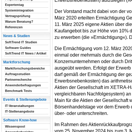
Erwerbsnebenkosten) aufzulegen (»
Expertentag
Systemintegration
Der Vorstand macht dabei von der v
Vertragsprüfung
März 2020 erteilten Ermächtigung Ge
Warum Beratung?
11. März 2025 eigene Aktien über die
Referenzen
Kaufangebot bis zur Höhe von 10% de
News & Studien
zu erwerben (die »Ermächtigung«). Di
SoftTrend IT Studien
Die Ermächtigung vom 12. März 2020 
Software Guides
SoftTrend IT News / Artikel
einmal oder mehrmals durch die Gese
Konzernunternehmen oder durch Dritt
Marktforschung
ausgeübt werden. Erfolgt der Erwerb d
Marktforschungsbereiche
darf gemäß der Ermächtigung der gez
Auftragsstudien
Partnerrecherche
Erwerbsnebenkosten) das arithmetisc
Anwenderbefragungen
Aktien der Gesellschaft im XETRA-H
Benchmark Tests
vergleichbaren Nachfolgesystem) an 
Events & Stellenangebote
Main für die Aktien der Gesellschaft 
IT-Veranstaltungen
Börsenhandelstage vor dem Erwerb d
IT-Stellenangebote
über- oder unterschreiten.
Software Know-how
Im Rahmen des Aktienrückkaufprogr
Wissenspool
vom 25. November 2024 bis zum 3. M