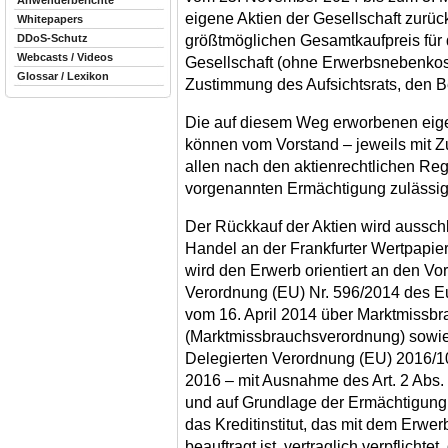
Anwenderberichte
eigene Aktien der Gesellschaft zurüc
Whitepapers
größtmöglichen Gesamtkaufpreis für 
DDoS-Schutz
Webcasts / Videos
Gesellschaft (ohne Erwerbsnebenkost
Glossar / Lexikon
Zustimmung des Aufsichtsrats, den 
Die auf diesem Weg erworbenen eige
können vom Vorstand – jeweils mit Z
allen nach den aktienrechtlichen Re
vorgenannten Ermächtigung zulässi
Der Rückkauf der Aktien wird aussch
Handel an der Frankfurter Wertpapier
wird den Erwerb orientiert an den Vor
Verordnung (EU) Nr. 596/2014 des E
vom 16. April 2014 über Marktmissbr
(Marktmissbrauchsverordnung) sowi
Delegierten Verordnung (EU) 2016/
2016 – mit Ausnahme des Art. 2 Abs.
und auf Grundlage der Ermächtigung 
das Kreditinstitut, das mit dem Erwer
beauftragt ist, vertraglich verpflicht