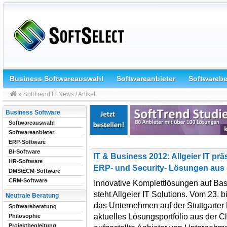
Business Softwareauswahl
Softwareanbieter
Softwareb
»
SoftTrend IT News / Artikel
Business Software
Softwareauswahl
Softwareanbieter
ERP-Software
BI-Software
IT & Business 2012: Allgeier IT pr
HR-Software
ERP- und Security- Lösungen aus 
DMS/ECM-Software
CRM-Software
Innovative Komplettlösungen auf Bas
steht Allgeier IT Solutions. Vom 23. 
Neutrale Beratung
das Unternehmen auf der Stuttgarte
Softwareberatung
aktuelles Lösungsportfolio aus der Cl
Philosophie
Projektbegleitung