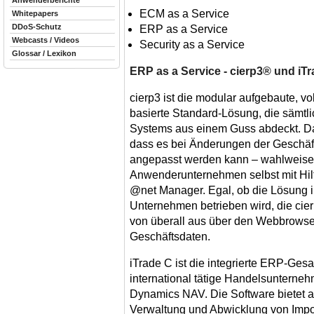
Anwenderberichte
ECM as a Service
Whitepapers
DDoS-Schutz
ERP as a Service
Webcasts / Videos
Security as a Service
Glossar / Lexikon
ERP as a Service - cierp3® und iT
cierp3 ist die modular aufgebaute, v
basierte Standard-Lösung, die sämtl
Systems aus einem Guss abdeckt. Das 
dass es bei Änderungen der Geschäft
angepasst werden kann – wahlweise 
Anwenderunternehmen selbst mit Hilf
@net Manager. Egal, ob die Lösung i
Unternehmen betrieben wird, die cie
von überall aus über den Webbrowser 
Geschäftsdaten.
iTrade C ist die integrierte ERP-Ges
international tätige Handelsunterneh
Dynamics NAV. Die Software bietet al
Verwaltung und Abwicklung von Import