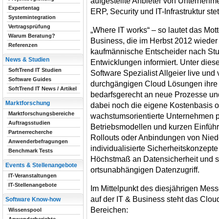
aufgestellte Anbieter von Unterneh
Expertentag
ERP, Security und IT-Infrastruktur stet
Systemintegration
Vertragsprüfung
„Where IT works“ – so lautet das Mot
Warum Beratung?
Business, die im Herbst 2012 wieder 
Referenzen
kaufmännische Entscheider nach Stutt
News & Studien
Entwicklungen informiert. Unter dies
SoftTrend IT Studien
Software Spezialist Allgeier live und
Software Guides
durchgängigen Cloud Lösungen ihre I
SoftTrend IT News / Artikel
bedarfsgerecht an neue Prozesse un
Marktforschung
dabei noch die eigene Kostenbasis 
Marktforschungsbereiche
wachstumsorientierte Unternehmen p
Auftragsstudien
Betriebsmodellen und kurzen Einführ
Partnerrecherche
Rollouts oder Anbindungen von Nied
Anwenderbefragungen
individualisierte Sicherheitskonzept
Benchmark Tests
Höchstmaß an Datensicherheit und so
Events & Stellenangebote
ortsunabhängigen Datenzugriff.
IT-Veranstaltungen
IT-Stellenangebote
Im Mittelpunkt des diesjährigen Messea
auf der IT & Business steht das Clou
Software Know-how
Bereichen:
Wissenspool