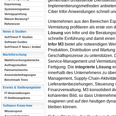
gemeinsam umfassende Dienstleist
Expertentag
Implementierungsmethoden anbieten.
Systemintegration
Ciber Infor-Anwendungen schnell und 
Vertragsprüfung
Warum Beratung?
Unternehmen aus den Bereichen Eq
Referenzen
Vermietung profitieren als erste von 
News & Studien
Lösung
von Infor und die Beratungsq
SoftTrend IT Studien
schnelle Einführung und damit einen
Software Guides
Infor M3
bietet alle notwendigen We
SoftTrend IT News / Artikel
Produktion, Distribution und Wartung
Marktforschung
Geschäftsprozesse zu unterstützen. 
Marktforschungsbereiche
Service-Management und Vermietung
Auftragsstudien
Fertigung. Die
integrierte Lösung
er
Partnerrecherche
innerhalb des Unternehmens zu über
Anwenderbefragungen
Management, Supply-Chain-Aktivität
Benchmark Tests
Lieferantenbeziehungen, Steuerung 
Events & Stellenangebote
Finanzverwaltung. M3 konsolidiert di
IT-Veranstaltungen
kohärentes Bild, so dass Unternehm
IT-Stellenangebote
reagieren und auf den heutigen dyn
Software Know-how
bleiben können.
Wissenspool