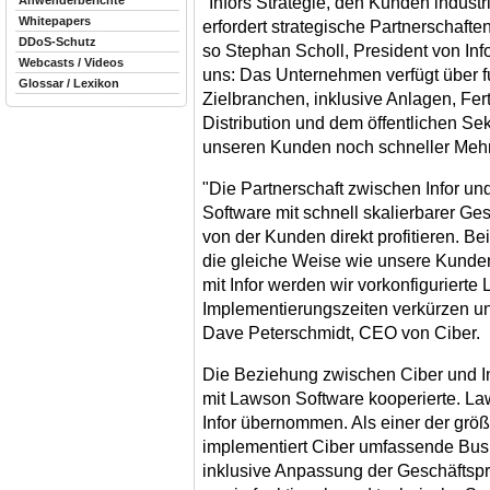
"Infors Strategie, den Kunden indust
Anwenderberichte
Whitepapers
erfordert strategische Partnerschaft
DDoS-Schutz
so Stephan Scholl, President von Infor
Webcasts / Videos
uns: Das Unternehmen verfügt über 
Glossar / Lexikon
Zielbranchen, inklusive Anlagen, Fe
Distribution und dem öffentlichen Sek
unseren Kunden noch schneller Mehrw
"Die Partnerschaft zwischen Infor u
Software mit schnell skalierbarer G
von der Kunden direkt profitieren. Be
die gleiche Weise wie unsere Kund
mit Infor werden wir vorkonfigurierte
Implementierungszeiten verkürzen un
Dave Peterschmidt, CEO von Ciber.
Die Beziehung zwischen Ciber und In
mit Lawson Software kooperierte. L
Infor übernommen. Als einer der größ
implementiert Ciber umfassende Bus
inklusive Anpassung der Geschäfts