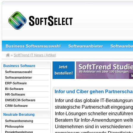
Business Softwareauswahl
Softwareanbieter
Softwareb
»
SoftTrend IT News / Artikel
Business Software
Softwareauswahl
Softwareanbieter
ERP-Software
BI-Software
Infor und Ciber gehen Partnerschaf
HR-Software
Infor und das globale IT-Beratungsu
DMS/ECM-Software
CRM-Software
strategische Partnerschaft eingegange
Infor-Lösungen schneller einzuführen
Neutrale Beratung
Beratern für Infor-Anwendungen welt
Softwareberatung
Unternehmen sind in verschiedenen I
Philosophie
Projektbegleitung