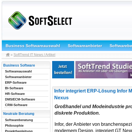
Business Softwareauswahl
Softwareanbieter
Softwareb
»
SoftTrend IT News / Artikel
Business Software
Softwareauswahl
Softwareanbieter
ERP-Software
BI-Software
Infor integriert ERP-Lösung Infor
HR-Software
Nexus
DMS/ECM-Software
CRM-Software
Großhandel und Modeindustrie prof
diskrete Produktion.
Neutrale Beratung
Softwareberatung
Infor, der Anbieter von branchenspez
Philosophie
modernem Design, integriert GT Nexu
Projektbegleitung