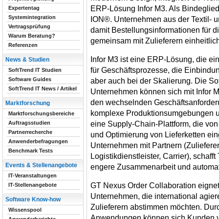
ERP-Lösung Infor M3. Als Bindeglied 
Expertentag
Systemintegration
ION®. Unternehmen aus der Textil-
Vertragsprüfung
damit Bestellungsinformationen für d
Warum Beratung?
gemeinsam mit Zulieferern einheitlic
Referenzen
Infor M3 ist eine ERP-Lösung, die ein
News & Studien
für Geschäftsprozesse, die Einbindun
SoftTrend IT Studien
Software Guides
aber auch bei der Skalierung. Die Sof
SoftTrend IT News / Artikel
Unternehmen können sich mit Infor M
den wechselnden Geschäftsanforderun
Marktforschung
komplexe Produktionsumgebungen un
Marktforschungsbereiche
eine Supply-Chain-Plattform, die von
Auftragsstudien
Partnerrecherche
und Optimierung von Lieferketten eing
Anwenderbefragungen
Unternehmen mit Partnern (Zulieferer
Benchmark Tests
Logistikdienstleister, Carrier), schaf
Events & Stellenangebote
engere Zusammenarbeit und automati
IT-Veranstaltungen
GT Nexus Order Collaboration eignet
IT-Stellenangebote
Unternehmen, die international agier
Software Know-how
Zulieferern abstimmen möchten. Durch
Wissenspool
Anwendungen können sich Kunden von