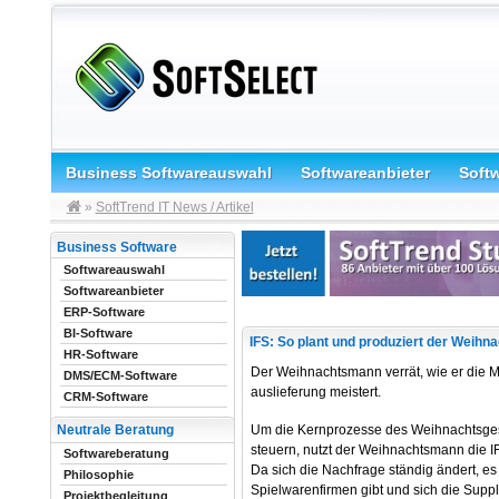
Business Softwareauswahl
Softwareanbieter
Soft
»
SoftTrend IT News / Artikel
Business Software
Softwareauswahl
Softwareanbieter
ERP-Software
BI-Software
IFS: So plant und produziert der Weih
HR-Software
Der Weihnachtsmann verrät, wie er die 
DMS/ECM-Software
auslieferung meistert.
CRM-Software
Um die Kernprozesse des Weihnachtsges
Neutrale Beratung
steuern, nutzt der Weihnachtsmann die IF
Softwareberatung
Da sich die Nachfrage ständig ändert, e
Philosophie
Spielwarenfirmen gibt und sich die Suppl
Projektbegleitung