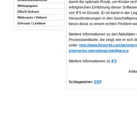
Anwenderberichte
damit die optimale Route, um Kinder rech
Whitepapers
erfolgreichen Einführung dieser Softwar
DDoS-Schutz
von IFS im Einsatz. Er ist damit in der La
Webcasts / Videos
Herausforderungen in den Geschäftsproz
Glossar / Lexikon
bevor diese zu einem echten Problem w
Weitere Informationen zu den Aktivitäte
Prozesslandkarte, die zeigt, wie er sich 
unter:
http://www.ifsworld.com/de/unte
enterprise-operational-intelligence
.
Weitere Informationen zu
IFS
Artik
Schlagwörter:
ERP