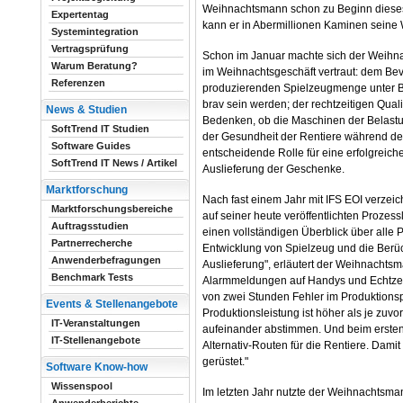
Weihnachtsmann schon zu Beginn dieses J
Expertentag
kann er in Abermillionen Kaminen seine W
Systemintegration
Vertragsprüfung
Schon im Januar machte sich der Weihn
Warum Beratung?
im Weihnachtsgeschäft vertraut: dem Bev
Referenzen
produzierenden Spielzeugmenge unter Be
brav sein werden; der rechtzeitigen Quali
News & Studien
Bedenken, ob die Maschinen der Belast
SoftTrend IT Studien
der Gesundheit der Rentiere während des
Software Guides
entscheidende Rolle für eine erfolgreich
SoftTrend IT News / Artikel
Auslieferung der Geschenke.
Marktforschung
Nach fast einem Jahr mit IFS EOI verzei
Marktforschungsbereiche
auf seiner heute veröffentlichten Prozes
Auftragsstudien
einen vollständigen Überblick über alle
Partnerrecherche
Entwicklung von Spielzeug und die Berüc
Anwenderbefragungen
Auslieferung", erläutert der Weihnachtsma
Benchmark Tests
Alarmmeldungen auf Handys und Echtzei
von zwei Stunden Fehler im Produktions
Events & Stellenangebote
Produktionsleistung ist höher als je zuv
IT-Veranstaltungen
aufeinander abstimmen. Und beim ersten
IT-Stellenangebote
Alternativ-Routen für die Rentiere. Dam
gerüstet."
Software Know-how
Wissenspool
Im letzten Jahr nutzte der Weihnachtsm