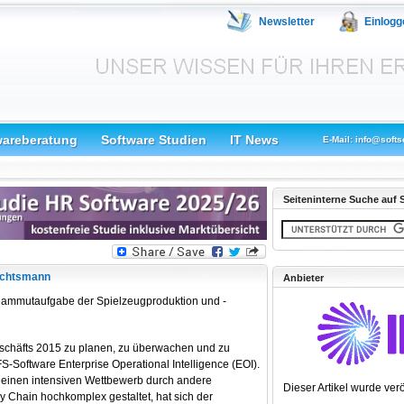
Newsletter
Einlogg
wareberatung
Software Studien
IT News
E-Mail: info@softs
Seiteninterne Suche auf S
nachtsmann
Anbieter
Mammutaufgabe der Spielzeugproduktion und -
chäfts 2015 zu planen, zu überwachen und zu
S-Software Enterprise Operational Intelligence (EOI).
s einen intensiven Wettbewerb durch andere
Dieser Artikel wurde verö
y Chain hochkomplex gestaltet, hat sich der