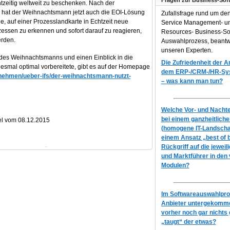
Fragen zur Business-Sof
tzeitig weltweit zu beschenken. Nach der
e hat der Weihnachtsmann jetzt auch die EOI-Lösung
Zufallsfrage rund um de
ge, auf einer Prozesslandkarte in Echtzeit neue
Service Management- 
essen zu erkennen und sofort darauf zu reagieren,
Resources- Business-So
erden.
Auswahlprozess, beantw
unseren Experten.
n des Weihnachtsmanns und einen Einblick in die
Die Zufriedenheit der 
diesmal optimal vorbereitete, gibt es auf der Homepage
dem ERP-/CRM-/HR-Syst
rnehmen/ueber-ifs/der-weihnachtsmann-nutzt-
– was kann man tun?
Welche Vor- und Nachtei
bei einem ganzheitlich
el vom 08.12.2015
(homogene IT-Landscha
einem Ansatz „best of 
Rückgriff auf die jeweil
und Marktführer in den
Modulen?
Im Softwareauswahlproz
Anbieter untergekomme
vorher noch gar nichts 
„taugt“ der etwas?