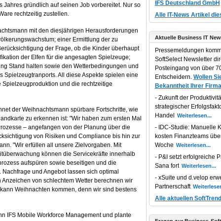
IFS Deutschland GmbH
ahres gründlich auf seinen Job vorbereitet. Nur so
are rechtzeitig zustellen.
Alle IT-News Artikel di
achtsmann mit den diesjährigen Herausforderungen
Aktuelle Business IT New
ölkerungswachstum; einer Ermittlung der zu
rücksichtigung der Frage, ob die Kinder überhaupt
Pressemeldungen komm
fikation der Elfen für die angesagten Spielzeuge;
SoftSelect Newsletter dir
ung Stand halten sowie den Wetterbedingungen und
Posteingang von über 70
 Spielzeugtranports. All diese Aspekte spielen eine
Entscheidern.
Wollen Sie
e Spielzeugproduktion und die rechtzeitige
Bekanntheit Ihrer Firma
Zukunft der Produktivität
strategischer Erfolgsfakt
chnet der Weihnachtsmann spürbare Fortschritte, wie
Handel
slandkarte zu erkennen ist: "Wir haben zum ersten Mal
 Prozesse – angefangen von der Planung über die
IDC-Studie: Manuelle K
ksichtigung von Risiken und Compliance bis hin zur
kosten Finanzteams übe
nn. "Wir erfüllen all unsere Zielvorgaben. Mit
Woche
tüberwachung können die Servicekräfte innerhalb
P&I setzt erfolgreiche P
prozess aufspüren sowie beseitigen und die
Sana fort
or. Nachfrage und Angebot lassen sich optimal
xSuite und d.velop erwe
 Anzeichen von schlechtem Wetter berechnen wir
Partnerschaft
it kann Weihnachten kommen, denn wir sind bestens
Alle aktuellen SoftTren
ann IFS Mobile Workforce Management und plante