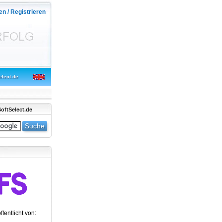
en / Registrieren
elect.de
oftSelect.de
ffentlicht von: