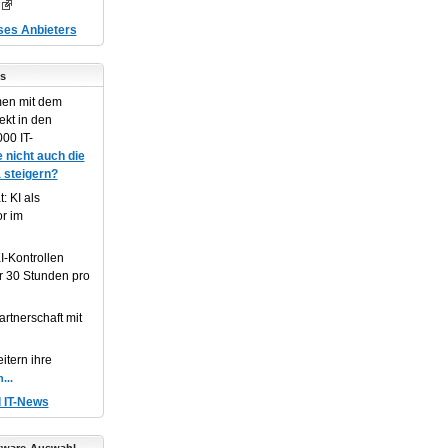
eses Anbieters
s
en mit dem
ekt in den
00 IT-
 nicht auch die
 steigern?
: KI als
or im
I-Kontrollen
r 30 Stunden pro
artnerschaft mit
itern ihre
d IT-News