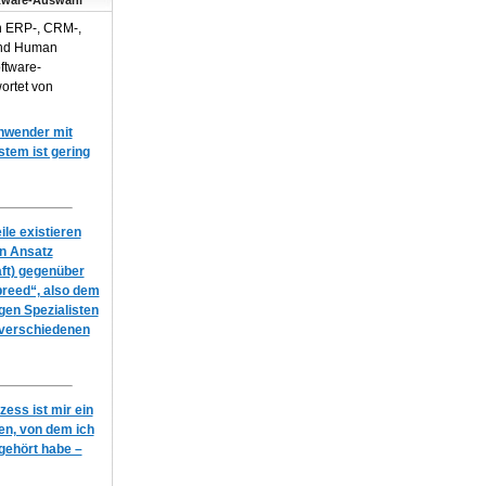
tware-Auswahl
n ERP-, CRM-,
und Human
ftware-
ortet von
Anwender mit
em ist gering
le existieren
en Ansatz
ft) gegenüber
breed“, also dem
igen Spezialisten
 verschiedenen
ess ist mir ein
n, von dem ich
gehört habe –