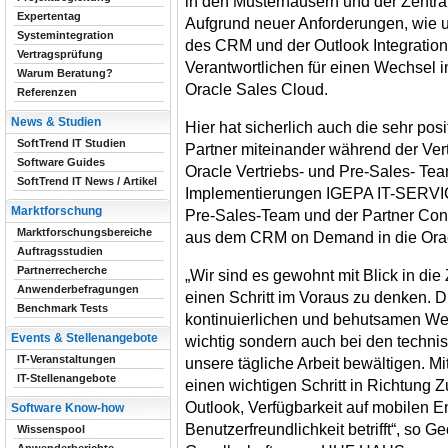
in den Musterhäusern und der Zentral
Expertentag
Aufgrund neuer Anforderungen, wie 
Systemintegration
des CRM und der Outlook Integration
Vertragsprüfung
Verantwortlichen für einen Wechsel in
Warum Beratung?
Oracle Sales Cloud.
Referenzen
News & Studien
Hier hat sicherlich auch die sehr po
SoftTrend IT Studien
Partner miteinander während der Vert
Software Guides
Oracle Vertriebs- und Pre-Sales- Tea
SoftTrend IT News / Artikel
Implementierungen IGEPA IT-SERVI
Marktforschung
Pre-Sales-Team und der Partner Con
Marktforschungsbereiche
aus dem CRM on Demand in die Orac
Auftragsstudien
Partnerrecherche
„Wir sind es gewohnt mit Blick in die
Anwenderbefragungen
einen Schritt im Voraus zu denken. Die
Benchmark Tests
kontinuierlichen und behutsamen We
Events & Stellenangebote
wichtig sondern auch bei den techn
IT-Veranstaltungen
unsere tägliche Arbeit bewältigen. M
IT-Stellenangebote
einen wichtigen Schritt in Richtung 
Outlook, Verfügbarkeit auf mobilen 
Software Know-how
Benutzerfreundlichkeit betrifft“, so 
Wissenspool