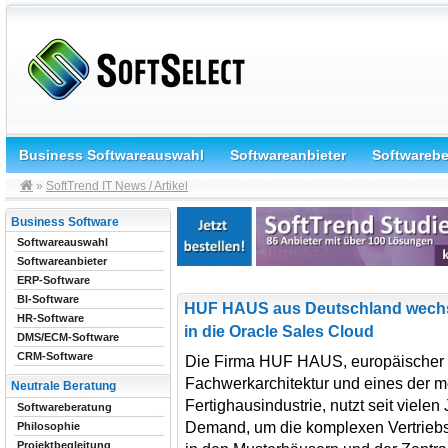
Business Softwareauswahl
Softwareanbieter
Softwareb
»
SoftTrend IT News / Artikel
Business Software
Softwareauswahl
Softwareanbieter
ERP-Software
BI-Software
HUF HAUS aus Deutschland wech
HR-Software
in die Oracle Sales Cloud
DMS/ECM-Software
CRM-Software
Die Firma HUF HAUS, europäischer M
Fachwerkarchitektur und eines der 
Neutrale Beratung
Fertighausindustrie, nutzt seit viel
Softwareberatung
Demand, um die komplexen Vertriebsak
Philosophie
Projektbegleitung