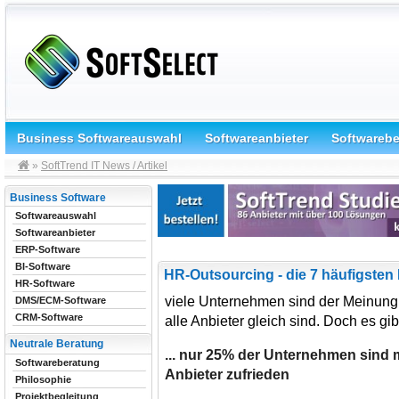
Business Softwareauswahl
Softwareanbieter
Softwareb
»
SoftTrend IT News / Artikel
Business Software
Softwareauswahl
Softwareanbieter
ERP-Software
BI-Software
HR-Outsourcing - die 7 häufigsten 
HR-Software
viele Unternehmen sind der Meinung
DMS/ECM-Software
CRM-Software
alle Anbieter gleich sind. Doch es gi
Neutrale Beratung
... nur 25% der Unternehmen sind 
Softwareberatung
Anbieter zufrieden
Philosophie
Projektbegleitung