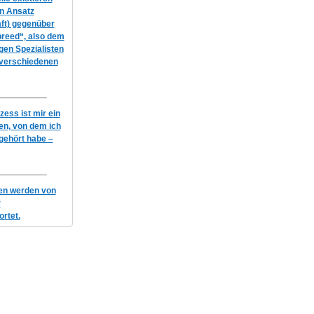
en Ansatz
ft) gegenüber
breed“, also dem
igen Spezialisten
 verschiedenen
ess ist mir ein
n, von dem ich
gehört habe –
gen werden von
r
rtet.