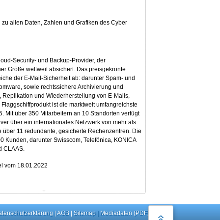
zu allen Daten, Zahlen und Grafiken des Cyber
Cloud-Security- und Backup-Provider, der
r Größe weltweit absichert. Das preisgekrönte
reiche der E-Mail-Sicherheit ab: darunter Spam- und
somware, sowie rechtssichere Archivierung und
Replikation und Wiederherstellung von E-Mails,
Flaggschiffprodukt ist die marktweit umfangreichste
5. Mit über 350 Mitarbeitern an 10 Standorten verfügt
er über ein internationales Netzwerk von mehr als
über 11 redundante, gesicherte Rechenzentren. Die
00 Kunden, darunter Swisscom, Telefónica, KONICA
d CLAAS.
el vom 18.01.2022
tenschutzerklärung
|
AGB
|
Sitemap
|
Mediadaten (PDF)