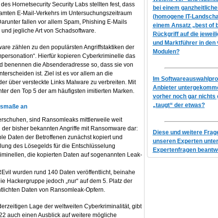
des Hornetsecurity Security Labs stellten fest, dass
bei einem ganzheitlich
amten E-Mail-Verkehrs im Untersuchungszeitraum
(homogene IT-Landscha
Darunter fallen vor allem Spam, Phishing E-Mails
einem Ansatz „best of 
und jegliche Art von Schadsoftware.
Rückgriff auf die jeweil
und Marktführer in den
re zählen zu den populärsten Angriffstaktiken der
Modulen?
Impersonation“. Hierfür kopieren Cyberkriminelle das
nd benennen die Absenderadresse so, dass sie von
erscheiden ist. Ziel ist es vor allem an die
Im Softwareauswahlproz
r über versteckte Links Malware zu verbreiten. Mit
Anbieter untergekomme
ter den Top 5 der am häufigsten imitierten Marken.
vorher noch gar nichts 
„taugt“ der etwas?
usmaße an
rschuhen, sind Ransomleaks mittlerweile weit
ng der bisher bekannten Angriffe mit Ransomware dar:
Diese und weitere Fra
e Daten der Betroffenen zunächst kopiert und
unseren Experten unte
hlung des Lösegelds für die Entschlüsselung
Expertenfragen beantwo
riminellen, die kopierten Daten auf sogenannten Leak-
vil wurden rund 140 Daten veröffentlicht, beinahe
ie Hackergruppe jedoch „nur“ auf dem 5. Platz der
ntlichten Daten von Ransomleak-Opfern.
erzeitigen Lage der weltweiten Cyberkriminalität, gibt
22 auch einen Ausblick auf weitere mögliche