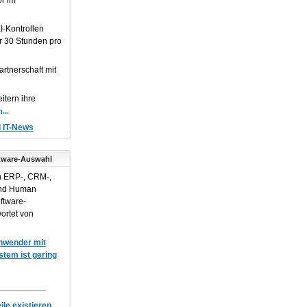
or im
I-Kontrollen
r 30 Stunden pro
artnerschaft mit
itern ihre
d IT-News
tware-Auswahl
n ERP-, CRM-,
und Human
ftware-
ortet von
Anwender mit
em ist gering
le existieren