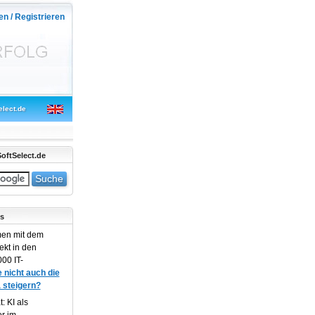
en / Registrieren
elect.de
oftSelect.de
s
en mit dem
ekt in den
00 IT-
 nicht auch die
 steigern?
: KI als