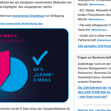
strategischer Erfolgsfakt
tifiziert die am häufigsten verwendeten Methoden bei
Handel
at-Highlights“ des vergangenen Jahres
IDC-Studie: Manuelle K
kosten Finanzteams übe
ofort zum
kostenlosen Download
zur Verfügung.
Woche
eine potenzielle Bedrohung dar
P&I setzt erfolgreiche P
Sana fort
xSuite und d.velop erwe
Partnerschaft
Alle aktuellen SoftTren
Fragen zur Business-Sof
Zufallsfrage rund um de
Service Management- 
Resources- Business-So
Auswahlprozess, beantw
unseren Experten.
Die Zufriedenheit der 
dem ERP-/CRM-/HR-Syst
– was kann man tun?
ehmen ist die E-Mail eines der Haupteinfallstore für
Welche Vor- und Nachtei