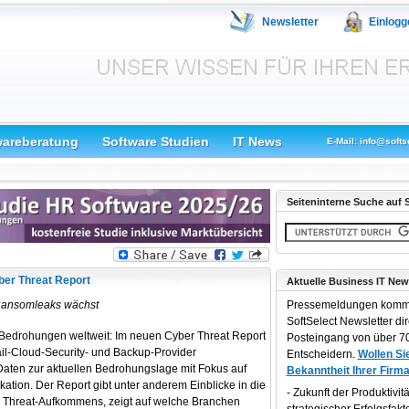
Newsletter
Einlogg
wareberatung
Software Studien
IT News
E-Mail: info@softs
Seiteninterne Suche auf S
ber Threat Report
Aktuelle Business IT New
Ransomleaks wächst
Pressemeldungen komm
SoftSelect Newsletter dir
n Bedrohungen weltweit: Im neuen Cyber Threat Report
Posteingang von über 70
ail-Cloud-Security- und Backup-Provider
Entscheidern.
Wollen Sie
 Daten zur aktuellen Bedrohungslage mit Fokus auf
Bekanntheit Ihrer Firma
tion. Der Report gibt unter anderem Einblicke in die
Zukunft der Produktivität
Threat-Aufkommens, zeigt auf welche Branchen