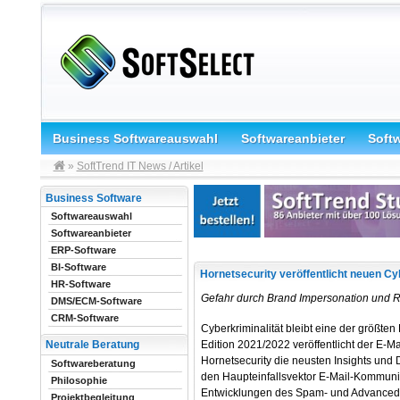
Business Softwareauswahl
Softwareanbieter
Soft
»
SoftTrend IT News / Artikel
Business Software
Softwareauswahl
Softwareanbieter
ERP-Software
BI-Software
Hornetsecurity veröffentlicht neuen Cy
HR-Software
Gefahr durch Brand Impersonation und 
DMS/ECM-Software
CRM-Software
Cyberkriminalität bleibt eine der größte
Edition 2021/2022 veröffentlicht der E-M
Neutrale Beratung
Hornetsecurity die neusten Insights und
Softwareberatung
den Haupteinfallsvektor E-Mail-Kommunika
Philosophie
Entwicklungen des Spam- und Advanced 
Projektbegleitung