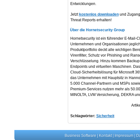
Entwicklungen.
Jetzt
kostenlos downloaden
und Zugang 
Threat Reports erhalten!
Über die Hornetsecurity Group
Hornetsecurity ist ein führender E-Mail-
Unternehmen und Organisationen jegliche
Produktportfolio deckt alle wichtigen Be
Virenfilter, Schutz vor Phishing und Ran
Verschlüsselung. Hinzu kommen Backup, 
Endpoints und virtuellen Maschinen. Das 
Cloud-Sicherheitslösung für Microsoft 36
das Unternehmen mit Hauptsitz in Hannov
5.000 Channel-Partnern und MSPs sowie 
Premium-Services nutzen mehr als 50.0
MINOLTA, LVM Versicherung, DEKRA un
Artik
Schlagwörter:
Sicherheit
Business Software
|
Kontakt
|
Impressum
|
Da