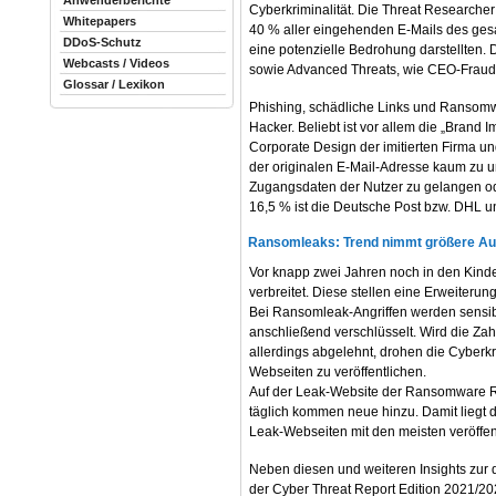
Anwenderberichte
Cyberkriminalität. Die Threat Researcher 
Whitepapers
40 % aller eingehenden E-Mails des ges
DDoS-Schutz
eine potenzielle Bedrohung darstellten. 
Webcasts / Videos
sowie Advanced Threats, wie CEO-Fraud 
Glossar / Lexikon
Phishing, schädliche Links und Ransomwa
Hacker. Beliebt ist vor allem die „Brand 
Corporate Design der imitierten Firma u
der originalen E-Mail-Adresse kaum zu unt
Zugangsdaten der Nutzer zu gelangen ode
16,5 % ist die Deutsche Post bzw. DHL un
Ransomleaks: Trend nimmt größere A
Vor knapp zwei Jahren noch in den Kinde
verbreitet. Diese stellen eine Erweiteru
Bei Ransomleak-Angriffen werden sensibl
anschließend verschlüsselt. Wird die Za
allerdings abgelehnt, drohen die Cyberk
Webseiten zu veröffentlichen.
Auf der Leak-Website der Ransomware RE
täglich kommen neue hinzu. Damit liegt d
Leak-Webseiten mit den meisten veröffe
Neben diesen und weiteren Insights zur d
der Cyber Threat Report Edition 2021/20