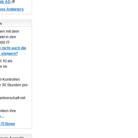
tik AG
eses Anbieters
s
en mit dem
ekt in den
00 IT-
 nicht auch die
 steigern?
: KI als
or im
I-Kontrollen
r 30 Stunden pro
artnerschaft mit
itern ihre
d IT-News