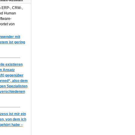
tware-Auswahl
n ERP-, CRM-,
und Human
ftware-
ortet von
Anwender mit
em ist gering
le existieren
en Ansatz
ft) gegenüber
breed“, also dem
igen Spezialisten
 verschiedenen
ess ist mir ein
n, von dem ich
gehört habe –