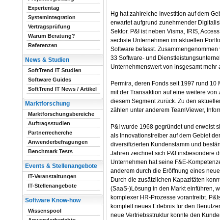
Expertentag
Hg hat zahlreiche Investition auf dem Ge
Systemintegration
erwartet aufgrund zunehmender Digitalisi
Vertragsprüfung
Sektor. P&I ist neben Visma, IRIS, Acces
Warum Beratung?
sechste Unternehmen im aktuellen Portfo
Referenzen
Software befasst. Zusammengenommen v
33 Software- und Dienstleistungsunterne
News & Studien
Unternehmenswert von insgesamt mehr al
SoftTrend IT Studien
Software Guides
Permira, deren Fonds seit 1997 rund 10 M
SoftTrend IT News / Artikel
mit der Transaktion auf eine weitere von 
diesem Segment zurück. Zu den aktuellen
Marktforschung
zählen unter anderem TeamViewer, Infor
Marktforschungsbereiche
Auftragsstudien
P&I wurde 1968 gegründet und erweist s
Partnerrecherche
als Innovationstreiber auf dem Gebiet d
Anwenderbefragungen
diversifizierten Kundenstamm und best
Benchmark Tests
Jahren zeichnet sich P&I insbesondere d
Unternehmen hat seine F&E-Kompetenzen 
Events & Stellenangebote
anderem durch die Eröffnung eines neuen
IT-Veranstaltungen
Durch die zusätzlichen Kapazitäten konnt
IT-Stellenangebote
(SaaS-)Lösung in den Markt einführen, w
komplexer HR-Prozesse vorantreibt. P&I
Software Know-how
komplett neues Erlebnis für den Benutze
Wissenspool
neue Vertriebsstruktur konnte den Kund