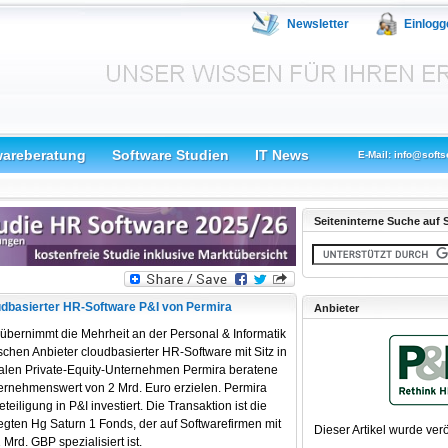
Newsletter
Einlogg
wareberatung
Software Studien
IT News
E-Mail: info@softs
Seiteninterne Suche auf S
udbasierter HR-Software P&I von Permira
Anbieter
 übernimmt die Mehrheit an der Personal & Informatik
chen Anbieter cloudbasierter HR-Software mit Sitz in
alen Private-Equity-Unternehmen Permira beratene
ternehmenswert von 2 Mrd. Euro erzielen. Permira
teiligung in P&I investiert. Die Transaktion ist die
legten Hg Saturn 1 Fonds, der auf Softwarefirmen mit
Dieser Artikel wurde verö
rd. GBP spezialisiert ist.