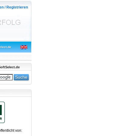
en / Registrieren
elect.de
oftSelect.de
ffentlicht von: