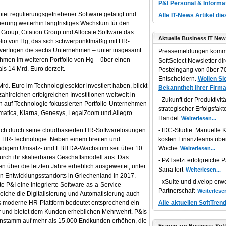
P&I Personal & Informa
biet regulierungsgetriebener Software getätigt und
Alle IT-News Artikel di
erung weiterhin langfristiges Wachstum für den
s Group, Citation Group und Allocate Software das
Aktuelle Business IT New
lio von Hg, das sich schwerpunktmäßig mit HR-
erfügen die sechs Unternehmen – unter insgesamt
Pressemeldungen komm
hmen im weiteren Portfolio von Hg – über einen
SoftSelect Newsletter dir
s 14 Mrd. Euro derzeit.
Posteingang von über 70
Entscheidern.
Wollen Sie
rd. Euro im Technologiesektor investiert haben, blickt
Bekanntheit Ihrer Firma
zahlreichen erfolgreichen Investitionen weltweit in
Zukunft der Produktivität
 auf Technologie fokussierten Portfolio-Unternehmen
strategischer Erfolgsfakt
matica, Klarna, Genesys, LegalZoom und Allegro.
Handel
ich durch seine cloudbasierten HR-Softwarelösungen
IDC-Studie: Manuelle K
er HR-Technologie. Neben einem breiten und
kosten Finanzteams übe
ändigem Umsatz- und EBITDA-Wachstum seit über 10
Woche
urch ihr skalierbares Geschäftsmodell aus. Das
P&I setzt erfolgreiche P
über die letzten Jahre erheblich ausgeweitet, unter
Sana fort
 Entwicklungsstandorts in Griechenland in 2017.
xSuite und d.velop erwe
e P&I eine integrierte Software-as-a-Service-
Partnerschaft
elche die Digitalisierung und Automatisierung auch
s moderne HR-Plattform bedeutet entsprechend ein
Alle aktuellen SoftTren
r und bietet dem Kunden erheblichen Mehrwehrt. P&Is
enstamm auf mehr als 15.000 Endkunden erhöhen, die