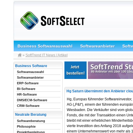
Business Softwareauswahl
Softwareanbieter
Soft
»
SoftTrend IT News / Artikel
Business Software
Softwareauswahl
Softwareanbieter
ERP-Software
BI-Software
Hg Saturn übernimmt den Anbieter clo
HR-Software
Hg, Europas führender Softwareinvestor,
DMS/ECM-Software
AG („P&I“), einem der führenden europäis
CRM-Software
Wiesbaden. Die Verkäufer sind vom glob
Neutrale Beratung
Fonds, die mit der Transaktion einen Un
bleibt mit einer erheblichen Minderheitsbe
Softwareberatung
vierte Investition des Anfang 2018 aufge
Philosophie
einem Unternehmenswert von mehr als 1 M
Projektbegleitung