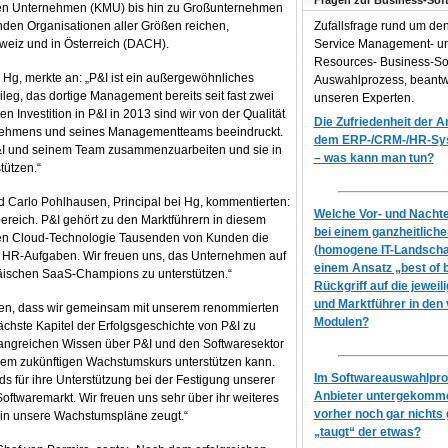
Fragen zur Business-Sof
aten Unternehmen (KMU) bis hin zu Großunternehmen
den Organisationen aller Größen reichen,
Zufallsfrage rund um de
hweiz und in Österreich (DACH).
Service Management- 
Resources- Business-So
 Hg, merkte an: „P&I ist ein außergewöhnliches
Auswahlprozess, beantw
eg, das dortige Management bereits seit fast zwei
unseren Experten.
n Investition in P&I in 2013 sind wir von der Qualität
Die Zufriedenheit der 
ernehmens und seines Managementteams beeindruckt.
dem ERP-/CRM-/HR-Syst
 P&I und seinem Team zusammenzuarbeiten und sie in
– was kann man tun?
ützen.“
nd Carlo Pohlhausen, Principal bei Hg, kommentierten:
Welche Vor- und Nachtei
bereich. P&I gehört zu den Marktführern in diesem
bei einem ganzheitlich
iven Cloud-Technologie Tausenden von Kunden die
(homogene IT-Landscha
r HR-Aufgaben. Wir freuen uns, das Unternehmen auf
einem Ansatz „best of 
ischen SaaS-Champions zu unterstützen.“
Rückgriff auf die jeweil
und Marktführer in den
uben, dass wir gemeinsam mit unserem renommierten
Modulen?
ächste Kapitel der Erfolgsgeschichte von P&I zu
angreichen Wissen über P&I und den Softwaresektor
serem zukünftigen Wachstumskurs unterstützen kann.
Im Softwareauswahlproz
s für ihre Unterstützung bei der Festigung unserer
Anbieter untergekomme
twaremarkt. Wir freuen uns sehr über ihr weiteres
vorher noch gar nichts 
in unsere Wachstumspläne zeugt.“
„taugt“ der etwas?