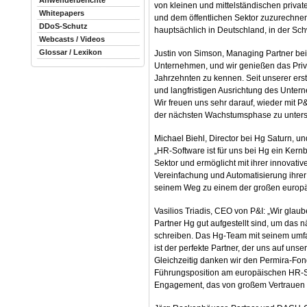
Anwenderberichte
von kleinen und mittelständischen priv
Whitepapers
und dem öffentlichen Sektor zuzurechnen
DDoS-Schutz
hauptsächlich in Deutschland, in der Sc
Webcasts / Videos
Glossar / Lexikon
Justin von Simson, Managing Partner bei
Unternehmen, und wir genießen das Privil
Jahrzehnten zu kennen. Seit unserer erste
und langfristigen Ausrichtung des Unt
Wir freuen uns sehr darauf, wieder mit
der nächsten Wachstumsphase zu unterst
Michael Biehl, Director bei Hg Saturn, u
„HR-Software ist für uns bei Hg ein Kern
Sektor und ermöglicht mit ihrer innovat
Vereinfachung und Automatisierung ihre
seinem Weg zu einem der großen europä
Vasilios Triadis, CEO von P&I: „Wir gla
Partner Hg gut aufgestellt sind, um das n
schreiben. Das Hg-Team mit seinem umf
ist der perfekte Partner, der uns auf un
Gleichzeitig danken wir den Permira-Fond
Führungsposition am europäischen HR-Sof
Engagement, das von großem Vertrauen 