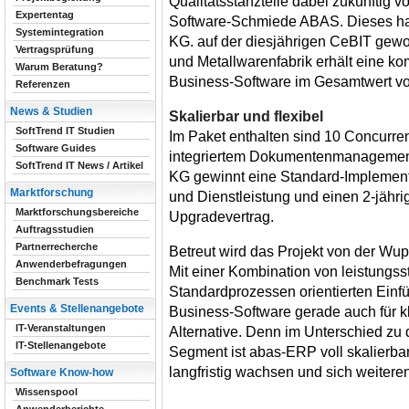
Qualitätsstanzteile dabei zukünftig
Expertentag
Software-Schmiede ABAS. Dieses ha
Systemintegration
KG. auf der diesjährigen CeBIT gewo
Vertragsprüfung
und Metallwarenfabrik erhält eine kom
Warum Beratung?
Business-Software im Gesamtwert v
Referenzen
News & Studien
Skalierbar und flexibel
SoftTrend IT Studien
Im Paket enthalten sind 10 Concurr
Software Guides
integriertem Dokumentenmanagement
SoftTrend IT News / Artikel
KG gewinnt eine Standard-Implement
Marktforschung
und Dienstleistung und einen 2-jähr
Marktforschungsbereiche
Upgradevertrag.
Auftragsstudien
Partnerrecherche
Betreut wird das Projekt von der W
Anwenderbefragungen
Mit einer Kombination von leistungss
Benchmark Tests
Standardprozessen orientierten Einf
Events & Stellenangebote
Business-Software gerade auch für k
IT-Veranstaltungen
Alternative. Denn im Unterschied zu
IT-Stellenangebote
Segment ist abas-ERP voll skalierba
langfristig wachsen und sich weitere
Software Know-how
Wissenspool