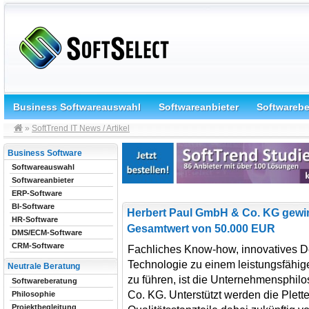
Business Softwareauswahl
Softwareanbieter
Softwareb
»
SoftTrend IT News / Artikel
Business Software
Softwareauswahl
Softwareanbieter
ERP-Software
BI-Software
Herbert Paul GmbH & Co. KG gewi
HR-Software
Gesamtwert von 50.000 EUR
DMS/ECM-Software
CRM-Software
Fachliches Know-how, innovatives D
Technologie zu einem leistungsfähi
Neutrale Beratung
zu führen, ist die Unternehmensphil
Softwareberatung
Co. KG. Unterstützt werden die Plett
Philosophie
Projektbegleitung