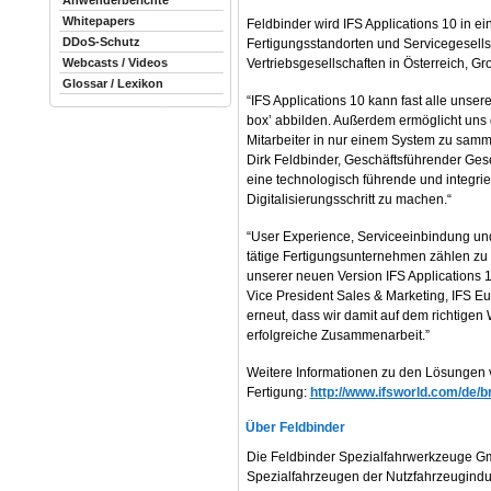
Anwenderberichte
Whitepapers
Feldbinder wird IFS Applications 10 in e
DDoS-Schutz
Fertigungsstandorten und Servicegesells
Vertriebsgesellschaften in Österreich, G
Webcasts / Videos
Glossar / Lexikon
“IFS Applications 10 kann fast alle unser
box’ abbilden. Außerdem ermöglicht uns 
Mitarbeiter in nur einem System zu samme
Dirk Feldbinder, Geschäftsführender Gesel
eine technologisch führende und integri
Digitalisierungsschritt zu machen.“
“User Experience, Serviceeinbindung und
tätige Fertigungsunternehmen zählen zu 
unserer neuen Version IFS Applications 1
Vice President Sales & Marketing, IFS Eu
erneut, dass wir damit auf dem richtigen
erfolgreiche Zusammenarbeit.”
Weitere Informationen zu den Lösungen vo
Fertigung:
http://www.ifsworld.com/de/br
Über Feldbinder
Die Feldbinder Spezialfahrwerkzeuge Gmb
Spezialfahrzeugen der Nutzfahrzeugindust