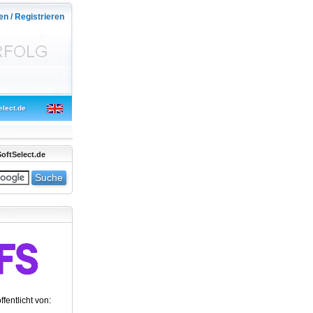
en / Registrieren
elect.de
oftSelect.de
ffentlicht von: