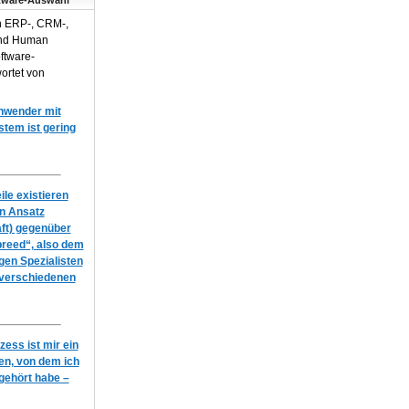
tware-Auswahl
n ERP-, CRM-,
und Human
ftware-
ortet von
Anwender mit
em ist gering
le existieren
en Ansatz
ft) gegenüber
breed“, also dem
igen Spezialisten
 verschiedenen
ess ist mir ein
n, von dem ich
gehört habe –