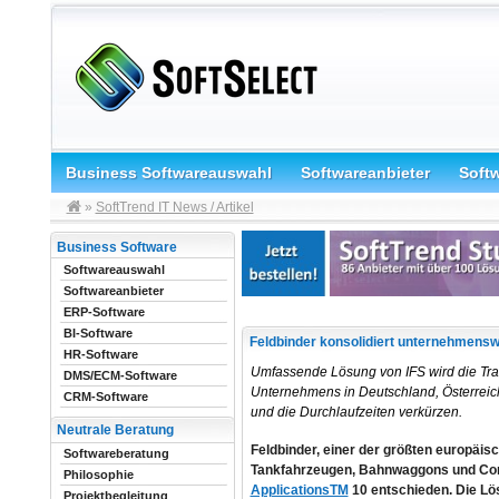
Business Softwareauswahl
Softwareanbieter
Soft
»
SoftTrend IT News / Artikel
Business Software
Softwareauswahl
Softwareanbieter
ERP-Software
BI-Software
Feldbinder konsolidiert unternehmensw
HR-Software
Umfassende Lösung von IFS wird die Tra
DMS/ECM-Software
Unternehmens in Deutschland, Österreic
CRM-Software
und die Durchlaufzeiten verkürzen.
Neutrale Beratung
Feldbinder, einer der größten europäis
Softwareberatung
Tankfahrzeugen, Bahnwaggons und Conta
Philosophie
ApplicationsTM
10 entschieden. Die Lö
Projektbegleitung