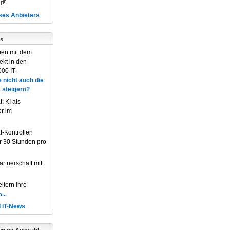
eses Anbieters
s
en mit dem
ekt in den
00 IT-
 nicht auch die
 steigern?
: KI als
or im
I-Kontrollen
r 30 Stunden pro
artnerschaft mit
itern ihre
d IT-News