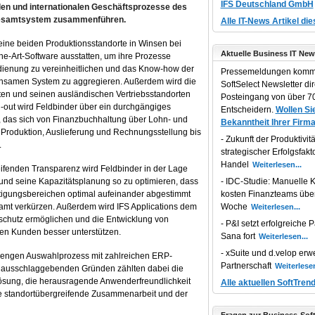
IFS Deutschland GmbH
len und internationalen Geschäftsprozesse des
Gesamtsystem zusammenführen.
Alle IT-News Artikel di
seine beiden Produktionsstandorte in Winsen bei
Aktuelle Business IT New
he-Art-Software ausstatten, um ihre Prozesse
dienung zu vereinheitlichen und das Know-how der
Pressemeldungen komm
einsamen System zu aggregieren. Außerdem wird die
SoftSelect Newsletter dir
ten und seinen ausländischen Vertriebsstandorten
Posteingang von über 70
-out wird Feldbinder über ein durchgängiges
Entscheidern.
Wollen Sie
, das sich von Finanzbuchhaltung über Lohn- und
Bekanntheit Ihrer Firma
Produktion, Auslieferung und Rechnungsstellung bis
Zukunft der Produktivität
.
strategischer Erfolgsfakt
Handel
ifenden Transparenz wird Feldbinder in der Lage
 und seine Kapazitätsplanung so zu optimieren, dass
IDC-Studie: Manuelle K
rtigungsbereichen optimal aufeinander abgestimmt
kosten Finanzteams übe
mt verkürzen. Außerdem wird IFS Applications dem
Woche
chutz ermöglichen und die Entwicklung von
P&I setzt erfolgreiche P
en Kunden besser unterstützen.
Sana fort
xSuite und d.velop erwe
trengen Auswahlprozess mit zahlreichen ERP-
Partnerschaft
en ausschlaggebenden Gründen zählten dabei die
sung, die herausragende Anwenderfreundlichkeit
Alle aktuellen SoftTren
die standortübergreifende Zusammenarbeit und der