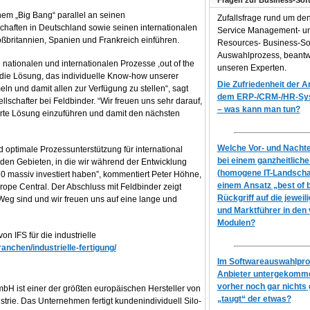
Fragen zur Business-Sof
inem „Big Bang“ parallel an seinen
Zufallsfrage rund um de
chaften in Deutschland sowie seinen internationalen
Service Management- 
roßbritannien, Spanien und Frankreich einführen.
Resources- Business-So
Auswahlprozess, beantw
e nationalen und internationalen Prozesse ,out of the
unseren Experten.
die Lösung, das individuelle Know-how unserer
Die Zufriedenheit der 
ln und damit allen zur Verfügung zu stellen“, sagt
dem ERP-/CRM-/HR-Syst
lschafter bei Feldbinder. “Wir freuen uns sehr darauf,
– was kann man tun?
erte Lösung einzuführen und damit den nächsten
Welche Vor- und Nachtei
 optimale Prozessunterstützung für international
bei einem ganzheitlich
den Gebieten, in die wir während der Entwicklung
(homogene IT-Landscha
0 massiv investiert haben”, kommentiert Peter Höhne,
einem Ansatz „best of 
rope Central. Der Abschluss mit Feldbinder zeigt
Rückgriff auf die jeweil
 Weg sind und wir freuen uns auf eine lange und
und Marktführer in den
Modulen?
n IFS für die industrielle
anchen/industrielle-fertigung/
Im Softwareauswahlproz
Anbieter untergekomme
vorher noch gar nichts 
H ist einer der größten europäischen Hersteller von
„taugt“ der etwas?
rie. Das Unternehmen fertigt kundenindividuell Silo-