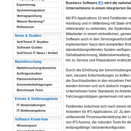
Business Software
IFS
wird die nationa
Expertentag
Unternehmens in einem integrierten 
Systemintegration
Vertragsprüfung
Mit IFS Applications 10 wird Feldbinder 
Warum Beratung?
Hamburg und in Wittenberg mit State-of-t
Referenzen
miteinander zu verbinden, die Systembe
Mitarbeiter in einem einheitlichen, gem
News & Studien
Software auch in den Servicegesellschaf
SoftTrend IT Studien
implementiert. Nach dem kompletten Roll
Software Guides
standortübergreifendes System verfügen
SoftTrend IT News / Artikel
Gehaltsabrechnung, Materialverwaltung, 
hin zu Service und Reparaturen erstreckt
Marktforschung
Marktforschungsbereiche
Durch die Erhöhung der bereichsübergre
Auftragsstudien
sein, bessere Entscheidungen zu treffen
Partnerrecherche
die Durchlaufzeiten in den einzelnen Fe
Anwenderbefragungen
werden können und sich dadurch insgesa
Benchmark Tests
Unternehmen hohe Standards im Arbeitss
Fahrzeugprototypen gemeinsam mit sein
Events & Stellenangebote
IT-Veranstaltungen
Feldbinder entschied sich nach einem s
IT-Stellenangebote
Anbietern für IFS Applications 10. Zu d
umfassende Prozessunterstützung der Lö
Software Know-how
von IFS Aurena, die robusten Tools für 
Wissenspool
leistungsfähige Variantenkonfigurator.