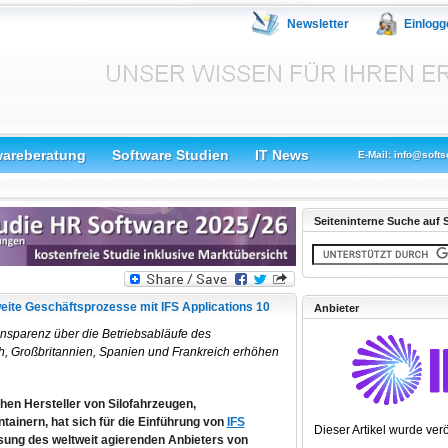
Newsletter
Einlogg
wareberatung
Software Studien
IT News
E-Mail: info@softs
Seiteninterne Suche auf S
eite Geschäftsprozesse mit IFS Applications 10
Anbieter
nsparenz über die Betriebsabläufe des
h, Großbritannien, Spanien und Frankreich erhöhen
chen Hersteller von Silofahrzeugen,
inern, hat sich für die Einführung von
IFS
Dieser Artikel wurde verö
sung des weltweit agierenden Anbieters von