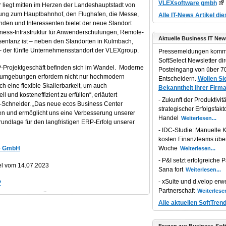
VLEXsoftware gmbh
 liegt mitten im Herzen der Landeshauptstadt von
dung zum Hauptbahnhof, den Flughafen, die Messe,
Alle IT-News Artikel di
nden und Interessenten bietet der neue Standort
ess-Infrastruktur für Anwenderschulungen, Remote-
Aktuelle Business IT New
ntanz ist – neben den Standorten in Kulmbach,
– der fünfte Unternehmensstandort der VLEXgroup.
Pressemeldungen komm
SoftSelect Newsletter dir
-Projektgeschäft befinden sich im Wandel. Moderne
Posteingang von über 70
tsumgebungen erfordern nicht nur hochmodern
Entscheidern.
Wollen Sie
ch eine flexible Skalierbarkeit, um auch
Bekanntheit Ihrer Firma
und kosteneffizient zu erfüllen“, erläutert
Zukunft der Produktivität
l-Schneider. „Das neue ecos Business Center
strategischer Erfolgsfakt
gen und ermöglicht uns eine Verbesserung unserer
Handel
undlage für den langfristigen ERP-Erfolg unserer
IDC-Studie: Manuelle K
kosten Finanzteams übe
e GmbH
Woche
P&I setzt erfolgreiche P
el vom 14.07.2023
Sana fort
xSuite und d.velop erwe
P
Partnerschaft
Alle aktuellen SoftTren