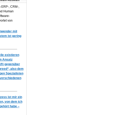
tware-Auswahl
n ERP-, CRM-,
und Human
ftware-
ortet von
Anwender mit
em ist gering
le existieren
en Ansatz
ft) gegenüber
breed“, also dem
igen Spezialisten
 verschiedenen
ess ist mir ein
n, von dem ich
gehört habe –