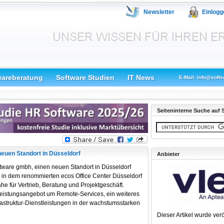
Newsletter
Einlogg
wareberatung
Software Studien
IT News
E-Mail: info@softs
Seiteninterne Suche auf S
neuen Standort in Düsseldorf
Anbieter
tware gmbh, einen neuen Standort in Düsseldorf
g in dem renommierten ecos Office Center Düsseldorf
e für Vertrieb, Beratung und Projektgeschäft.
Leistungsangebot um Remote-Services, ein weiteres
astruktur-Dienstleistungen in der wachstumsstarken
Dieser Artikel wurde verö