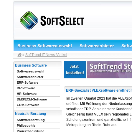
Business Softwareauswahl
Softwareanbieter
Soft
»
SoftTrend IT News / Artikel
Business Software
Softwareauswahl
Softwareanbieter
ERP-Software
BI-Software
ERP-Spezialist VLEXsoftware eröffnet 
HR-Software
Im zweiten Quartal 2023 hat die VLEXsof
DMS/ECM-Software
eröffnet. Mit Eröffnung der Niederlassun
CRM-Software
schafft der ERP-Anbieter mehr Kundennäh
Neutrale Beratung
Gleichzeitig baut VLEX sein regionales 
Schulungszentrum und ganzheitliche Infr
Softwareberatung
Metropolregion Rhein-Ruhr aus.
Philosophie
Projektbegleitung