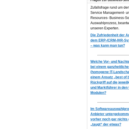
Fragen zur Business-Sof
Zufallsfrage rund um de
Service Management- 
Resources- Business-So
Auswahlprozess, beantw
unseren Experten.
Die Zufriedenheit der 
dem ERP-/CRM-/HR-Syst
– was kann man tun?
Welche Vor- und Nachtei
bei einem ganzheitlich
(homogene IT-Landscha
einem Ansatz „best of 
Rückgriff auf die jeweil
und Marktführer in den
Modulen?
Im Softwareauswahlproz
Anbieter untergekomme
vorher noch gar nichts 
„taugt“ der etwas?