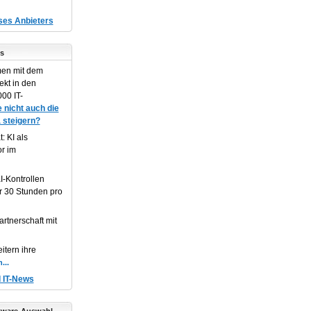
eses Anbieters
s
en mit dem
ekt in den
00 IT-
 nicht auch die
 steigern?
: KI als
or im
I-Kontrollen
r 30 Stunden pro
artnerschaft mit
itern ihre
d IT-News