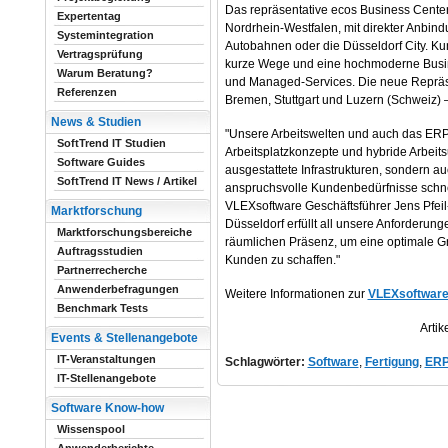
Das repräsentative ecos Business Center
Expertentag
Nordrhein-Westfalen, mit direkter Anbin
Systemintegration
Autobahnen oder die Düsseldorf City. Ku
Vertragsprüfung
kurze Wege und eine hochmoderne Busin
Warum Beratung?
und Managed-Services. Die neue Repräse
Referenzen
Bremen, Stuttgart und Luzern (Schweiz) 
News & Studien
"Unsere Arbeitswelten und auch das ERP
SoftTrend IT Studien
Arbeitsplatzkonzepte und hybride Arbei
Software Guides
ausgestattete Infrastrukturen, sondern au
SoftTrend IT News / Artikel
anspruchsvolle Kundenbedürfnisse schnell 
VLEXsoftware Geschäftsführer Jens Pfei
Marktforschung
Düsseldorf erfüllt all unsere Anforderun
Marktforschungsbereiche
räumlichen Präsenz, um eine optimale Gr
Auftragsstudien
Kunden zu schaffen."
Partnerrecherche
Anwenderbefragungen
Weitere Informationen zur
VLEXsoftwar
Benchmark Tests
Artik
Events & Stellenangebote
IT-Veranstaltungen
Schlagwörter:
Software
,
Fertigung
,
ER
IT-Stellenangebote
Software Know-how
Wissenspool