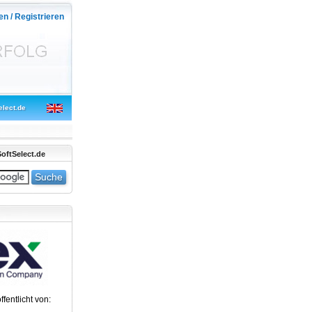
en / Registrieren
elect.de
oftSelect.de
ffentlicht von: