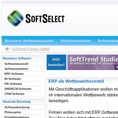
Business Softwareauswahl
Softwareanbieter
Softwareb
»
SoftTrend IT News / Artikel
Business Software
Softwareauswahl
Softwareanbieter
ERP-Software
BI-Software
ERP als Wettbewerbsvorteil
HR-Software
Mit Geschäftsapplikationen wollen mi
DMS/ECM-Software
CRM-Software
im internationalen Wettbewerb stä
beseitigen.
Neutrale Beratung
Softwareberatung
Firmen wollen sich mit ERP-Software 
Philosophie
Projektbegleitung