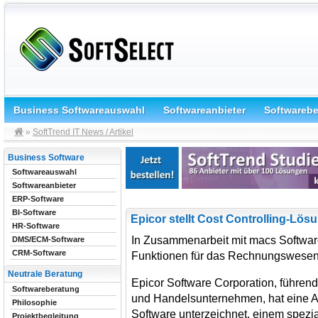
Business Softwareauswahl
Softwareanbieter
Softwareb
»
SoftTrend IT News / Artikel
Business Software
Softwareauswahl
Softwareanbieter
ERP-Software
BI-Software
Epicor stellt Cost Controlling-Lös
HR-Software
In Zusammenarbeit mit macs Software
DMS/ECM-Software
CRM-Software
Funktionen für das Rechnungswese
Neutrale Beratung
Epicor Software Corporation, führend
Softwareberatung
und Handelsunternehmen, hat eine A
Philosophie
Software unterzeichnet, einem spezial
Projektbegleitung