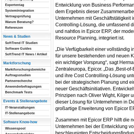
Entwicklung von Business Perform
Expertentag
Systemintegration
dem Ergebnis dieser Zusammenarbeit
Vertragsprüfung
Unternehmen mit Geschäftstätigkeit 
Warum Beratung?
Controlling-Lösung, die umfassend die
Referenzen
und nahtlos in Epicor ERP, der mode
News & Studien
Resource Planning, integriert ist.
SoftTrend IT Studien
„Die Verfügbarkeit einer vollständig 
Software Guides
SoftTrend IT News / Artikel
für unsere bestehenden und neuen Ku
ein wichtiger Vorsprung“, sagt Herma
Marktforschung
Zentraleuropa, Epicor. „Das ‚Best-o
Marktforschungsbereiche
und ihre Cost Controlling-Lösung u
Auftragsstudien
Partnerrecherche
bei der strategischen Planung und 
Anwenderbefragungen
neuer Geschäftsinitiativen. Entwicke
Benchmark Tests
Prinzipen nach Oliver Wight, Kilger u
Events & Stellenangebote
dieser Lösung für Unternehmen in De
IT-Veranstaltungen
großartige Erweiterung von Epicor E
IT-Stellenangebote
Zusammen mit Epicor ERP hilft die n
Software Know-how
Unternehmen bei der Entwicklung vo
Wissenspool
beschleunigten Entscheidungsfindung