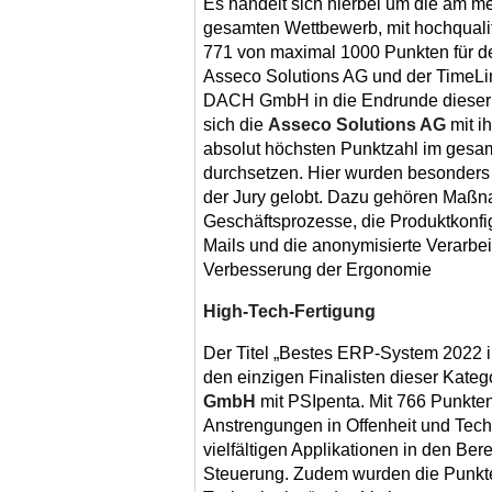
Es handelt sich hierbei um die am m
gesamten Wettbewerb, mit hochquali
771 von maximal 1000 Punkten für de
Asseco Solutions AG und der TimeL
DACH GmbH in die Endrunde dieser S
sich die
Asseco Solutions AG
mit i
absolut höchsten Punktzahl im gesa
durchsetzen. Hier wurden besonders
der Jury gelobt. Dazu gehören Maßna
Geschäftsprozesse, die Produktkonfig
Mails und die anonymisierte Verarbe
Verbesserung der Ergonomie
High-Tech-Fertigung
Der Titel „Bestes ERP-System 2022 i
den einzigen Finalisten dieser Kateg
GmbH
mit PSIpenta. Mit 766 Punkten
Anstrengungen in Offenheit und Tec
vielfältigen Applikationen in den Be
Steuerung. Zudem wurden die Punkte „