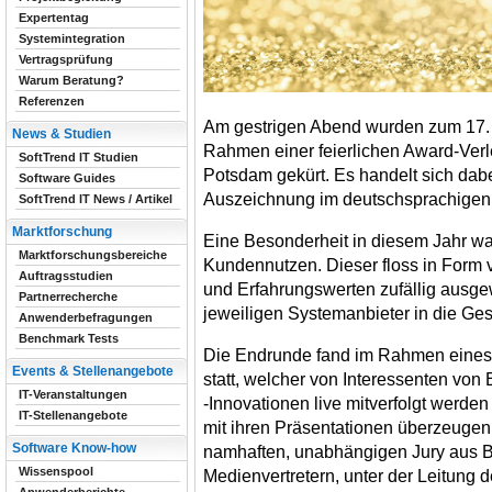
Expertentag
Systemintegration
Vertragsprüfung
Warum Beratung?
Referenzen
Am gestrigen Abend wurden zum 17. 
News & Studien
Rahmen einer feierlichen Award-Verle
SoftTrend IT Studien
Potsdam gekürt. Es handelt sich da
Software Guides
Auszeichnung im deutschsprachige
SoftTrend IT News / Artikel
Marktforschung
Eine Besonderheit in diesem Jahr wa
Marktforschungsbereiche
Kundennutzen. Dieser floss in Form 
Auftragsstudien
und Erfahrungswerten zufällig ausg
Partnerrecherche
jeweiligen Systemanbieter in die Ge
Anwenderbefragungen
Benchmark Tests
Die Endrunde fand im Rahmen eines 
Events & Stellenangebote
statt, welcher von Interessenten vo
IT-Veranstaltungen
-Innovationen live mitverfolgt werden
IT-Stellenangebote
mit ihren Präsentationen überzeugen
Software Know-how
namhaften, unabhängigen Jury aus B
Wissenspool
Medienvertretern, unter der Leitung d