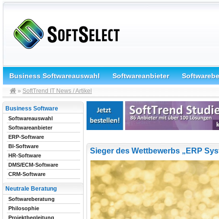
Business Softwareauswahl
Softwareanbieter
Softwareb
»
SoftTrend IT News / Artikel
Business Software
Softwareauswahl
Softwareanbieter
ERP-Software
BI-Software
Sieger des Wettbewerbs „ERP Sys
HR-Software
DMS/ECM-Software
CRM-Software
Neutrale Beratung
Softwareberatung
Philosophie
Projektbegleitung