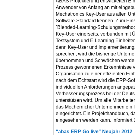
ABAS Projektierung entwickelten Ein
Anwender von Anfang an mit eingebu
Mechatronics Key-User aus allen Un
Software-Standard kennen. Zum Ein
`Blended-Learning-Schulungsmethod
Key-User einerseits, verbunden mit
Testsystem und E-Learning-Einheite
dann Key-User und Implementierungs
sprechen, wird die bisherige Unterne
übernommen und Schwächen werden o
Prozess gewonnenen Erkenntnisse v
Organisation zu einer effizienten Ein
nach dem Echtstart wird die ERP-Sof
individuellen Anforderungen angepas
Verbesserungsprozess bei der Deut
unterstützen wird. Um alle Mitarbeite
das Mechernicher Unternehmen ein In
eingerichtet. Ein Projekthandbuch, d
eingesehen werden kann, informiert ü
“abas-ERP-Go-live” Neujahr 2012