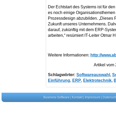
Der Echtstart des Systems ist für den
es noch einige Organisationsthemen 
Prozessdesign abzubilden. „Dieses Proj
Zukunft unseres Unternehmens. Daher 
darauf, zukünftig mit dem ERP-Syst
arbeiten,“ resümiert IT-Leiter Otmar 
Weitere Informationen:
http://www.a
Artikel vom
Schlagwörter:
Softwareauswahl
,
S
Einführung
,
ERP
,
Elektrotechnik
,
B
Business Software
|
Kontakt
|
Impressum
|
Datensch