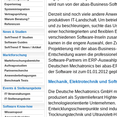
wird nun von der abas-Business-Soft
Expertentag
Systemintegration
Derzeit sind noch viele andere Anwe
Vertragsprüfung
Warum Beratung?
produktiven IT-Landschaft. Um betrie
Referenzen
und zu beschleunigen, suchte das 
einer hochintegrierten und flexiblen 
News & Studien
verschiedenen Software-Inseln zus
SoftTrend IT Studien
kamen in die engere Auswahl, den Z
Software Guides
SoftTrend IT News / Artikel
Projektierung mit der abas-Business
Entscheidung waren die professionel
Marktforschung
Software-Partners im ERP-Auswahlp
Marktforschungsbereiche
Deutschen Mechatronics bei abas-ER
Auftragsstudien
Partnerrecherche
der Software ist zum 01.01.2012 gepl
Anwenderbefragungen
Benchmark Tests
Mechanik, Elektrotechnik und Sof
Events & Stellenangebote
Die Deutsche Mechatronics GmbH mit
IT-Veranstaltungen
produziert als Systemlieferant High
IT-Stellenangebote
technologieorientierte Unternehmen
Software Know-how
Entwicklungsschwerpunkte sind industr
Wissenspool
Trocknungstechnik und Ultraviolett-