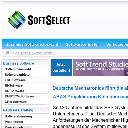
Business Softwareauswahl
Softwareanbieter
Softwareb
»
SoftTrend IT News / Artikel
Business Software
Softwareauswahl
Softwareanbieter
ERP-Software
BI-Software
Deutsche Mechatronics führt die a
HR-Software
ABAS Projektierung Köln überzeu
DMS/ECM-Software
CRM-Software
Seit 20 Jahren bildet das PPS-System
Neutrale Beratung
Unternehmens-IT bei Deutsche Mecha
Softwareberatung
Anforderungen der Mechernicher Hi
Philosophie
angepasst, ist das System mittlerwe
Projektbegleitung