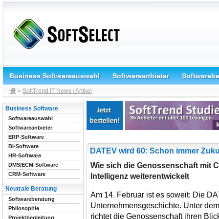
Business Softwareauswahl
Softwareanbieter
Softwareb
»
SoftTrend IT News / Artikel
Business Software
Softwareauswahl
Softwareanbieter
ERP-Software
BI-Software
DATEV wird 60: Schon immer Zuku
HR-Software
Wie sich die Genossenschaft mit 
DMS/ECM-Software
CRM-Software
Intelligenz weiterentwickelt
Neutrale Beratung
Am 14. Februar ist es soweit: Die DA
Softwareberatung
Unternehmensgeschichte. Unter dem
Philosophie
richtet die Genossenschaft ihren Blic
Projektbegleitung