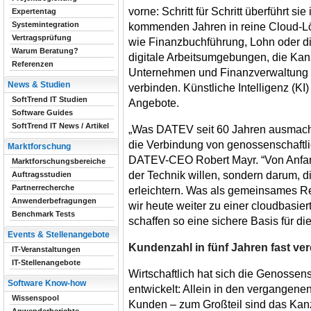
vorne: Schritt für Schritt überführt sie
Expertentag
Systemintegration
kommenden Jahren in reine Cloud-L
Vertragsprüfung
wie Finanzbuchführung, Lohn oder d
Warum Beratung?
digitale Arbeitsumgebungen, die Kanz
Referenzen
Unternehmen und Finanzverwaltung n
News & Studien
verbinden. Künstliche Intelligenz (KI)
SoftTrend IT Studien
Angebote.
Software Guides
SoftTrend IT News / Artikel
„Was DATEV seit 60 Jahren ausmacht,
die Verbindung von genossenschaftlich
Marktforschung
DATEV-CEO Robert Mayr. “Von Anfan
Marktforschungsbereiche
der Technik willen, sondern darum, d
Auftragsstudien
Partnerrecherche
erleichtern. Was als gemeinsames R
Anwenderbefragungen
wir heute weiter zu einer cloudbasiert
Benchmark Tests
schaffen so eine sichere Basis für d
Events & Stellenangebote
Kundenzahl in fünf Jahren fast ver
IT-Veranstaltungen
IT-Stellenangebote
Wirtschaftlich hat sich die Genossensc
Software Know-how
entwickelt: Allein in den vergangenen
Wissenspool
Kunden – zum Großteil sind das Kanz