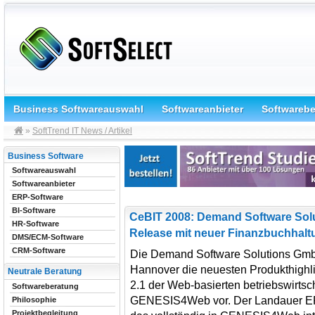
Business Softwareauswahl
Softwareanbieter
Softwareb
»
SoftTrend IT News / Artikel
Business Software
Softwareauswahl
Softwareanbieter
ERP-Software
BI-Software
CeBIT 2008: Demand Software Solut
HR-Software
Release mit neuer Finanzbuchhalt
DMS/ECM-Software
CRM-Software
Die Demand Software Solutions GmbH
Hannover die neuesten Produkthighli
Neutrale Beratung
2.1 der Web-basierten betriebswirtsc
Softwareberatung
GENESIS4Web vor. Der Landauer ERP 
Philosophie
Projektbegleitung