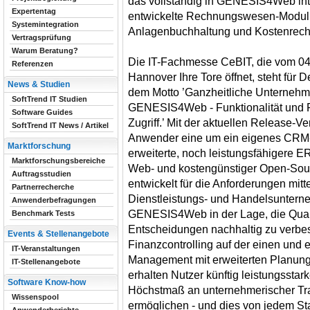
das vollständig in GENESIS4Web in
Expertentag
entwickelte Rechnungswesen-Modul 
Systemintegration
Anlagenbuchhaltung und Kostenrec
Vertragsprüfung
Warum Beratung?
Die IT-Fachmesse CeBIT, die vom 04.
Referenzen
Hannover Ihre Tore öffnet, steht für
News & Studien
dem Motto ’Ganzheitliche Unternehm
SoftTrend IT Studien
GENESIS4Web - Funktionalität und Fl
Software Guides
Zugriff.’ Mit der aktuellen Release
SoftTrend IT News / Artikel
Anwender eine um ein eigenes CR
Marktforschung
erweiterte, noch leistungsfähigere E
Marktforschungsbereiche
Web- und kostengünstiger Open-Sour
Auftragsstudien
entwickelt für die Anforderungen mitte
Partnerrecherche
Dienstleistungs- und Handelsuntern
Anwenderbefragungen
GENESIS4Web in der Lage, die Qualit
Benchmark Tests
Entscheidungen nachhaltig zu verbes
Events & Stellenangebote
Finanzcontrolling auf der einen und
IT-Veranstaltungen
Management mit erweiterten Planun
IT-Stellenangebote
erhalten Nutzer künftig leistungsstar
Software Know-how
Höchstmaß an unternehmerischer Tra
Wissenspool
ermöglichen - und dies von jedem Sta