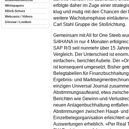
Anwenderberichte
erfolgte daher im Zuge einer strateg
Whitepapers
klug und mutig mit den Chancen der 
DDoS-Schutz
Webcasts / Videos
weitere Wachstumsphase einläuten«, 
Glossar / Lexikon
Carl Stahl Gruppe die Stoßrichtung.
Gemeinsam mit All for One Steeb wur
S/4HANA in nur 4 Monaten erfolgrei
SAP R/3 seit nunmehr über 15 Jahre
Vergleich. Der Unterschied ist enorm. 
einfacher«, berichtet Aubele. Der »
ist konsequent umgesetzt. Bisher ge
Belegtabellen für Finanzbuchhaltung 
Ergebnis- und Marktsegmentrechnung
einzigen Universal Journal zusammeng
Abstimmungsaufwand, etwa zwischen 
Berichten wie Gewinn-und-Verlustrec
neuen Anlagenbuchhaltung entfallen
Abstimmungen zwischen Haupt- und
Einzelbelegorganisation erleichtert 
Auswertungen erheblich. »Per Real 