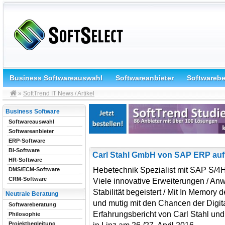
Business Softwareauswahl
Softwareanbieter
Softwareb
»
SoftTrend IT News / Artikel
Business Software
Softwareauswahl
Softwareanbieter
ERP-Software
BI-Software
Carl Stahl GmbH von SAP ERP au
HR-Software
Hebetechnik Spezialist mit SAP S/4
DMS/ECM-Software
CRM-Software
Viele innovative Erweiterungen / A
Stabilität begeistert / Mit In Memory d
Neutrale Beratung
und mutig mit den Chancen der Digi
Softwareberatung
Erfahrungsbericht von Carl Stahl un
Philosophie
Projektbegleitung