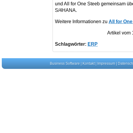
und All for One Steeb gemeinsam übe
S/4HANA.
Weitere Informationen zu
All for On
Artikel vom
Schlagwörter:
ERP
Business Software
|
Kontakt
|
Impressum
|
Datensch