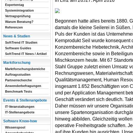
in Linz am 26./27. April 2016
Expertentag
Systemintegration
Vertragsprüfung
Begonnen hatte alles bereits 1880. G
Warum Beratung?
damals die kleine Seilerei in Süßen
Referenzen
Puls der Kunden ist das Unternehme
News & Studien
Kernprodukt Seil wurde konsequent div
SoftTrend IT Studien
Konzernbereiche Hebetechnik, Archite
Software Guides
Konzernbereiche sowie in Beteiligung
SoftTrend IT News / Artikel
Mischkonzern heute. Mit 67 Standorte
Marktforschung
Stahl Gruppe zuletzt einen Umsatz v
Marktforschungsbereiche
Rechnungswesen, Materialwirtschaft, 
Auftragsstudien
Qualitätsmanagement, Human Resour
Partnerrecherche
insgesamt 1.652 Beschäftigten von C
Anwenderbefragungen
Benchmark Tests
und per Application Management betr
Geschäft verändert sich deutlich. Ta
Events & Stellenangebote
Daher müssen wir unsere Organisati
IT-Veranstaltungen
unsere Spartenorganisation durchgän
IT-Stellenangebote
hinweg abbilden. Gleichzeitig wollen
Software Know-how
operative Freiheitsgrade schaffen. Je
Wissenspool
auf ihre Kunden hin ausrichten. Un