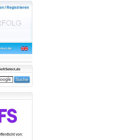
en / Registrieren
elect.de
oftSelect.de
ffentlicht von: