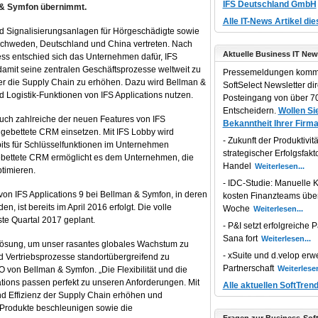
IFS Deutschland GmbH
 & Symfon übernimmt.
Alle IT-News Artikel di
nd Signalisierungsanlagen für Hörgeschädigte sowie
 Schweden, Deutschland und China vertreten. Nach
Aktuelle Business IT New
s entschied sich das Unternehmen dafür, IFS
damit seine zentralen Geschäftsprozesse weltweit zu
Pressemeldungen komm
er die Supply Chain zu erhöhen. Dazu wird Bellman &
SoftSelect Newsletter dir
 Logistik-Funktionen von IFS Applications nutzen.
Posteingang von über 70
Entscheidern.
Wollen Sie
ch zahlreiche der neuen Features von IFS
Bekanntheit Ihrer Firma
ngebettete CRM einsetzen. Mit IFS Lobby wird
Zukunft der Produktivität
its für Schlüsselfunktionen im Unternehmen
strategischer Erfolgsfakt
ebettete CRM ermöglicht es dem Unternehmen, die
Handel
ptimieren.
IDC-Studie: Manuelle K
von IFS Applications 9 bei Bellman & Symfon, in deren
kosten Finanzteams übe
 ist bereits im April 2016 erfolgt. Die volle
Woche
rste Quartal 2017 geplant.
P&I setzt erfolgreiche P
Sana fort
ttlösung, um unser rasantes globales Wachstum zu
xSuite und d.velop erwe
d Vertriebsprozesse standortübergreifend zu
Partnerschaft
O von Bellman & Symfon. „Die Flexibilität und die
ions passen perfekt zu unseren Anforderungen. Mit
Alle aktuellen SoftTren
nd Effizienz der Supply Chain erhöhen und
r Produkte beschleunigen sowie die