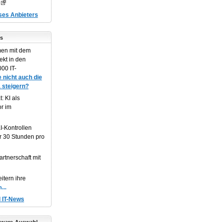
eses Anbieters
s
en mit dem
ekt in den
00 IT-
 nicht auch die
 steigern?
: KI als
or im
I-Kontrollen
r 30 Stunden pro
artnerschaft mit
itern ihre
d IT-News