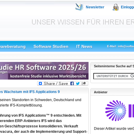
Newsletter
Einlogg
wareberatung
Software Studien
IT News
E-Mail: info@softs
Seiteninterne Suche auf S
es Wachstum mit IFS Applications 9
Anbieter
 seinen Standorten in Schweden, Deutschland und
rierte IFS-Komplettlösung.
ührung von IFS Applications™ 9 entschieden. Mit
ierenden ERP-Anbieters IFS wird das
en Geschäftsprozesse konsolidieren. Verkauft
Dieser Artikel wurde verö
vacura, der auch die Implementierung und Support-