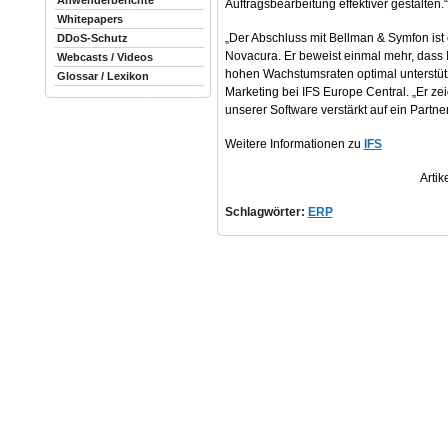
Anwenderberichte
Auftragsbearbeitung effektiver gestalten.“
Whitepapers
„Der Abschluss mit Bellman & Symfon ist 
DDoS-Schutz
Novacura. Er beweist einmal mehr, dass I
Webcasts / Videos
hohen Wachstumsraten optimal unterstütz
Glossar / Lexikon
Marketing bei IFS Europe Central. „Er zei
unserer Software verstärkt auf ein Partne
Weitere Informationen zu
IFS
Artik
Schlagwörter:
ERP