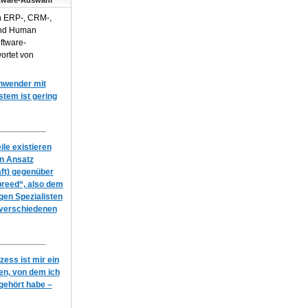
tware-Auswahl
n ERP-, CRM-,
und Human
ftware-
ortet von
Anwender mit
em ist gering
le existieren
en Ansatz
ft) gegenüber
breed“, also dem
igen Spezialisten
 verschiedenen
ess ist mir ein
n, von dem ich
gehört habe –