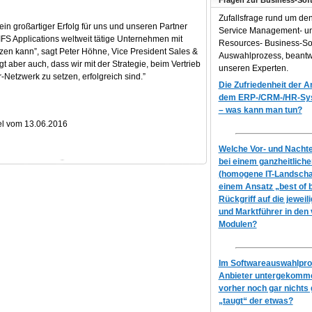
Fragen zur Business-Sof
Zufallsfrage rund um de
ein großartiger Erfolg für uns und unseren Partner
Service Management- 
FS Applications weltweit tätige Unternehmen mit
Resources- Business-So
en kann”, sagt Peter Höhne, Vice President Sales &
Auswahlprozess, beantw
gt aber auch, dass wir mit der Strategie, beim Vertrieb
unseren Experten.
r-Netzwerk zu setzen, erfolgreich sind.”
Die Zufriedenheit der 
dem ERP-/CRM-/HR-Syst
– was kann man tun?
el vom 13.06.2016
Welche Vor- und Nachtei
bei einem ganzheitlich
(homogene IT-Landscha
einem Ansatz „best of 
Rückgriff auf die jeweil
und Marktführer in den
Modulen?
Im Softwareauswahlproz
Anbieter untergekomme
vorher noch gar nichts 
„taugt“ der etwas?