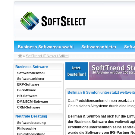
Business Softwareauswahl
Softwareanbieter
Soft
»
SoftTrend IT News / Artikel
Business Software
Softwareauswahl
Softwareanbieter
ERP-Software
BI-Software
Bellman & Symfon unterstützt weltweit
HR-Software
Das Produktionsunternehmen ersetzt an
DMS/ECM-Software
China sieben Altsysteme durch eine integ
CRM-Software
Bellman & Symfon hat sich für die Einf
Neutrale Beratung
der Business Software des weltweit ag
Softwareberatung
Produktionsunternehmen seine zentral
Philosophie
wurde die Software vom IFS-Partner No
Projektbegleitung