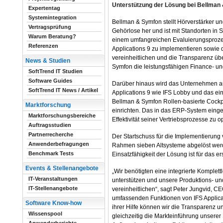
Unterstützung der Lösung bei Bellman
Expertentag
Systemintegration
Bellman & Symfon stellt Hörverstärker u
Vertragsprüfung
Gehörlose her und ist mit Standorten in
Warum Beratung?
einem umfangreichen Evaluierungsprozes
Referenzen
Applications 9 zu implementieren sowie 
vereinheitlichen und die Transparenz üb
News & Studien
Symfon die leistungsfähigen Finance- und
SoftTrend IT Studien
Software Guides
Darüber hinaus wird das Unternehmen au
SoftTrend IT News / Artikel
Applications 9 wie IFS Lobby und das ei
Bellman & Symfon Rollen-basierte Cockp
Marktforschung
einrichten. Das in das ERP-System eing
Marktforschungsbereiche
Effektivität seiner Vertriebsprozesse zu o
Auftragsstudien
Partnerrecherche
Der Startschuss für die Implementierung 
Anwenderbefragungen
Rahmen sieben Altsysteme abgelöst werden,
Benchmark Tests
Einsatzfähigkeit der Lösung ist für das e
Events & Stellenangebote
„Wir benötigten eine integrierte Komple
IT-Veranstaltungen
unterstützen und unsere Produktions- un
IT-Stellenangebote
vereinheitlichen“, sagt Peter Jungvid, CE
umfassenden Funktionen von IFS Applicat
Software Know-how
ihrer Hilfe können wir die Transparenz u
Wissenspool
gleichzeitig die Markteinführung unsere