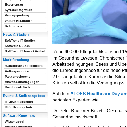
Expertentag
Systemintegration
Vertragsprüfung
Warum Beratung?
Referenzen
News & Studien
SoftTrend IT Studien
Software Guides
Rund 40.000 Pflegefachkräfte und 15
SoftTrend IT News / Artikel
im Gesundheitswesen. Chronischer 
Marktforschung
Arbeitsbedingungen, Stress und Über
Marktforschungsbereiche
die Erprobungsphase für die neue 
Auftragsstudien
2.0 – angelaufen. Kann sie die Situ
Partnerrecherche
Anwenderbefragungen
Kliniken selbst für die Versorgungss
Benchmark Tests
Auf dem
ATOSS Healthcare Day am 2
Events & Stellenangebote
berichten Experten wie
IT-Veranstaltungen
IT-Stellenangebote
Dr. Peter Brückner-Bozetti, Geschäfts
Software Know-how
Gesundheitswirtschaft,
Wissenspool