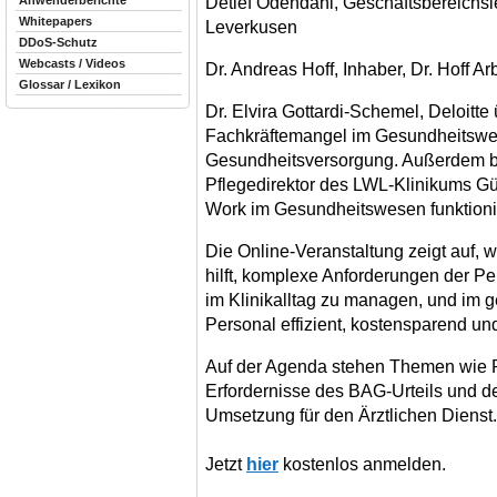
Detlef Odendahl, Geschäftsbereichsl
Anwenderberichte
Whitepapers
Leverkusen
DDoS-Schutz
Webcasts / Videos
Dr. Andreas Hoff, Inhaber, Dr. Hoff A
Glossar / Lexikon
Dr. Elvira Gottardi-Schemel, Deloitt
Fachkräftemangel im Gesundheitswes
Gesundheitsversorgung. Außerdem ber
Pflegedirektor des LWL-Klinikums Gü
Work im Gesundheitswesen funktionie
Die Online-Veranstaltung zeigt auf,
hilft, komplexe Anforderungen der P
im Klinikalltag zu managen, und im
Personal effizient, kostensparend un
Auf der Agenda stehen Themen wie PP
Erfordernisse des BAG-Urteils und de
Umsetzung für den Ärztlichen Dienst.
Jetzt
hier
kostenlos anmelden.