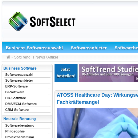
Business Softwareauswahl
Softwareanbieter
Softwareb
»
SoftTrend IT News / Artikel
Business Software
Softwareauswahl
Softwareanbieter
ERP-Software
BI-Software
ATOSS Healthcare Day: Wirkungsvo
HR-Software
Fachkräftemangel
DMS/ECM-Software
CRM-Software
Neutrale Beratung
Softwareberatung
Philosophie
Projektbegleitung