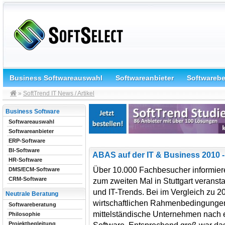
Business Softwareauswahl
Softwareanbieter
Softwareb
»
SoftTrend IT News / Artikel
Business Software
Softwareauswahl
Softwareanbieter
ERP-Software
BI-Software
ABAS auf der IT & Business 2010 
HR-Software
Über 10.000 Fachbesucher informiere
DMS/ECM-Software
CRM-Software
zum zweiten Mal in Stuttgart veranst
und IT-Trends. Bei im Vergleich zu 2
Neutrale Beratung
wirtschaftlichen Rahmenbedingungen 
Softwareberatung
mittelständische Unternehmen nach 
Philosophie
Projektbegleitung