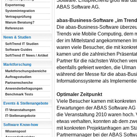
Software. Entsprechend groß war da
Expertentag
ABAS Software AG.
Systemintegration
Vertragsprüfung
abas-Business-Software „im Tren
Warum Beratung?
Die abas-Business-Software überzeug
Referenzen
Trends wie Mobile Computing, dem m
News & Studien
der im Mittelstand angekommenen Inte
SoftTrend IT Studien
waren viele Besucher, die mit konkre
Software Guides
kamen und die zahlreichen Präsentat
SoftTrend IT News / Artikel
Partner für die nächsten Wochen vere
Marktforschung
ebenfalls gefeiert werden, die Ulman
Marktforschungsbereiche
während der Messe für die abas-Bus
Auftragsstudien
Informationssysteme als Implementie
Partnerrecherche
Anwenderbefragungen
Optimaler Zeitpunkt
Benchmark Tests
Viele Besucher kamen mit konkreten 
Events & Stellenangebote
Erwartungen der ABAS Software AG u
IT-Veranstaltungen
die Veranstaltung 2010 waren hoch. V
IT-Stellenangebote
etwas verhalten, konnten ab dem zwe
Software Know-how
mit konkreten Projektanfragen am St
Wissenspool
Partnermanager bei der ABAS Softwar