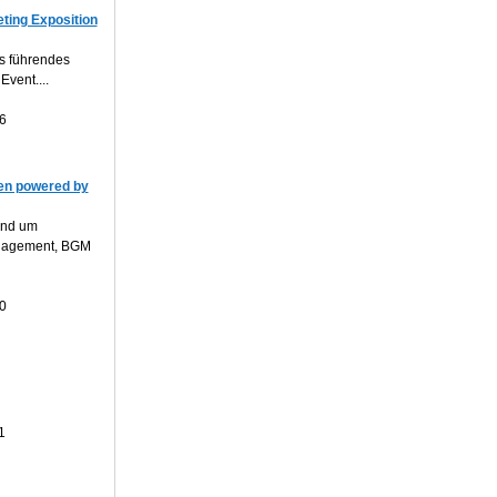
ting Exposition
s führendes
Event....
6
n powered by
und um
anagement, BGM
0
1