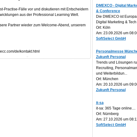
DMEXCO - Digital Marke
-Practise-Fälle vor und diskutieren mit Entscheidern
& Conference
icklungen aus der Professional Learning Welt.
Die DMEXCO ist Europa
Digital Marketing & Tech 
nsere Partner wieder zum Welcome-Abend, unserem
Ort: Köln
Am: 23.09.2026 um 08:0
SoftSelect GmbH
decc.com/de/kontakt.html
Personalmesse Münche
Zukunft Personal
Trends und Lösungen r
Recruiting, Personalm
und Weiterbildun...
Ort: München
Am: 20.10.2026 um 09:0
Zukunft Personal
it-sa
it-sa: 365 Tage online....
Ort: Nürnberg
Am: 27.10.2026 um 08:1
SoftSelect GmbH