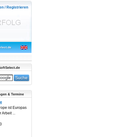
en / Registrieren
elect.de
oftSelect.de
ngen & Termine
pe
rope ist Europas
Arbeit ...
0