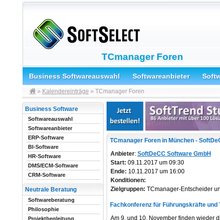
TCmanager Foren
Business Softwareauswahl
Softwareanbieter
Soft
»
Kalendereinträge
» TCmanager Foren
Business Software
Softwareauswahl
Softwareanbieter
ERP-Software
TCmanager Foren in München - SoftDe
BI-Software
Anbieter
:
SoftDeCC Software GmbH
HR-Software
Start:
09.11.2017 um 09:30
DMS/ECM-Software
Ende:
10.11.2017 um 16:00
CRM-Software
Konditionen:
Zielgruppen:
TCmanager-Entscheider u
Neutrale Beratung
Softwareberatung
Fachkonferenz für Führungskräfte un
Philosophie
Am 9. und 10. November finden wieder d
Projektbegleitung