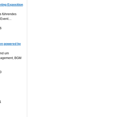
ting Exposition
s führendes
Event....
6
n powered by
und um
anagement, BGM
0
1