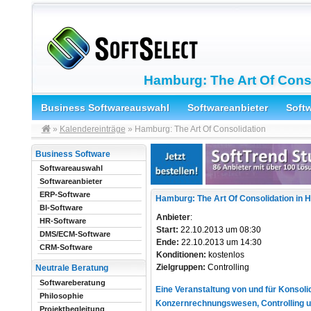
Hamburg: The Art Of Cons
Business Softwareauswahl
Softwareanbieter
Soft
»
Kalendereinträge
» Hamburg: The Art Of Consolidation
Business Software
Softwareauswahl
Softwareanbieter
ERP-Software
Hamburg: The Art Of Consolidation in 
BI-Software
Anbieter
:
HR-Software
Start:
22.10.2013 um 08:30
DMS/ECM-Software
Ende:
22.10.2013 um 14:30
CRM-Software
Konditionen:
kostenlos
Zielgruppen:
Controlling
Neutrale Beratung
Softwareberatung
Eine Veranstaltung von und für Konsolid
Philosophie
Konzernrechnungswesen, Controlling u
Projektbegleitung