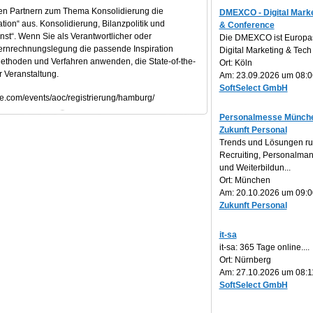
en Partnern zum Thema Konsolidierung die
DMEXCO - Digital Marke
tion“ aus. Konsolidierung, Bilanzpolitik und
& Conference
nst“. Wenn Sie als Verantwortlicher oder
Die DMEXCO ist Europa
nzernrechnungslegung die passende Inspiration
Digital Marketing & Tech 
 Methoden und Verfahren anwenden, die State-of-the-
Ort: Köln
r Veranstaltung.
Am: 23.09.2026 um 08:0
SoftSelect GmbH
.com/events/aoc/registrierung/hamburg/
Personalmesse Münche
Zukunft Personal
Trends und Lösungen r
Recruiting, Personalm
und Weiterbildun...
Ort: München
Am: 20.10.2026 um 09:0
Zukunft Personal
it-sa
it-sa: 365 Tage online....
Ort: Nürnberg
Am: 27.10.2026 um 08:1
SoftSelect GmbH