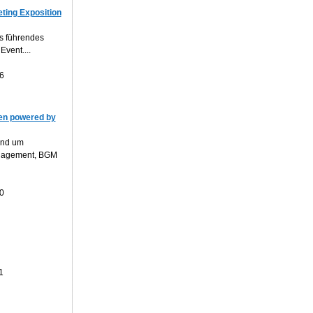
ting Exposition
s führendes
Event....
6
n powered by
und um
anagement, BGM
0
1