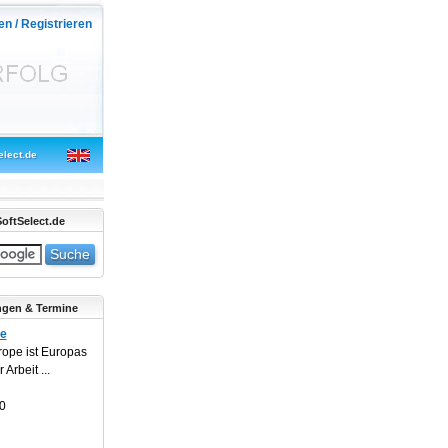
en / Registrieren
elect.de
oftSelect.de
ngen & Termine
pe
rope ist Europas
Arbeit ...
0