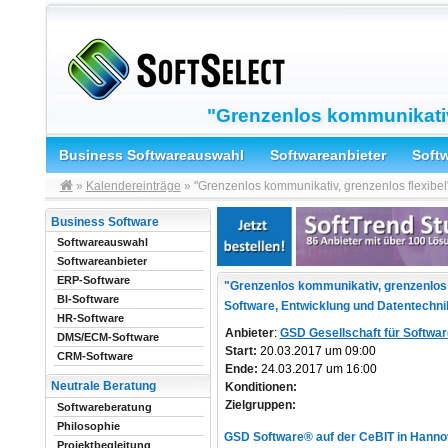
"Grenzenlos kommunikativ,
Business Softwareauswahl
Softwareanbieter
Soft
»
Kalendereinträge
» "Grenzenlos kommunikativ, grenzenlos flexibel
Business Software
Softwareauswahl
Softwareanbieter
ERP-Software
"Grenzenlos kommunikativ, grenzenlos f
BI-Software
Software, Entwicklung und Datentechn
HR-Software
Anbieter
:
GSD Gesellschaft für Softwa
DMS/ECM-Software
Start:
20.03.2017 um 09:00
CRM-Software
Ende:
24.03.2017 um 16:00
Neutrale Beratung
Konditionen:
Zielgruppen:
Softwareberatung
Philosophie
GSD Software® auf der CeBIT in Hanno
Projektbegleitung