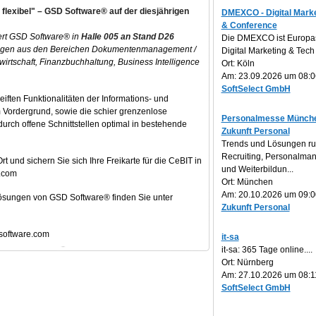
flexibel" – GSD Software® auf der diesjährigen
DMEXCO - Digital Marke
& Conference
ert GSD Software® in
Halle 005 an Stand D26
Die DMEXCO ist Europa
ungen aus den Bereichen Dokumentenmanagement /
Digital Marketing & Tech 
tschaft, Finanzbuchhaltung, Business Intelligence
Ort: Köln
Am: 23.09.2026 um 08:0
SoftSelect GmbH
eiften Funktionalitäten der Informations- und
Vordergrund, sowie die schier grenzenlose
Personalmesse Münche
 durch offene Schnittstellen optimal in bestehende
Zukunft Personal
Trends und Lösungen r
Recruiting, Personalm
t und sichern Sie sich Ihre Freikarte für die CeBIT in
und Weiterbildun...
.com
Ort: München
Am: 20.10.2026 um 09:0
Lösungen von GSD Software® finden Sie unter
Zukunft Personal
software.com
it-sa
it-sa: 365 Tage online....
Ort: Nürnberg
Am: 27.10.2026 um 08:1
SoftSelect GmbH