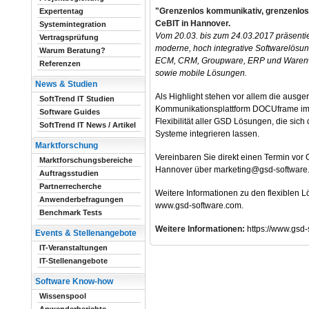
"Grenzenlos kommunikativ, grenzenlos 
Expertentag
CeBIT in Hannover.
Systemintegration
Vom 20.03. bis zum 24.03.2017 präsenti
Vertragsprüfung
moderne, hoch integrative Softwarelös
Warum Beratung?
ECM, CRM, Groupware, ERP und Warenwir
Referenzen
sowie mobile Lösungen.
News & Studien
Als Highlight stehen vor allem die ausger
SoftTrend IT Studien
Kommunikationsplattform DOCUframe im 
Software Guides
Flexibilität aller GSD Lösungen, die sich
SoftTrend IT News / Artikel
Systeme integrieren lassen.
Marktforschung
Vereinbaren Sie direkt einen Termin vor Or
Marktforschungsbereiche
Hannover über marketing@gsd-software
Auftragsstudien
Partnerrecherche
Weitere Informationen zu den flexiblen 
Anwenderbefragungen
www.gsd-software.com.
Benchmark Tests
Weitere Informationen:
https://www.gsd-
Events & Stellenangebote
IT-Veranstaltungen
IT-Stellenangebote
Software Know-how
Wissenspool