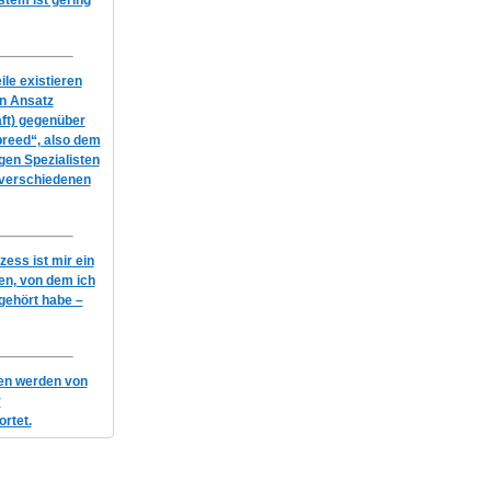
em ist gering
le existieren
en Ansatz
ft) gegenüber
breed“, also dem
igen Spezialisten
 verschiedenen
ess ist mir ein
n, von dem ich
gehört habe –
gen werden von
r
rtet.