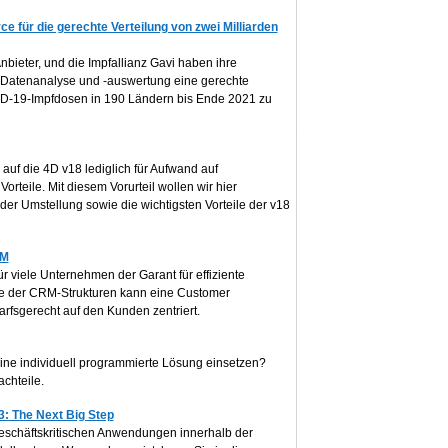
ce für die gerechte Verteilung von zwei Milliarden
bieter, und die Impfallianz Gavi haben ihre
Datenanalyse und -auswertung eine gerechte
VID-19-Impfdosen in 190 Ländern bis Ende 2021 zu
 auf die 4D v18 lediglich für Aufwand auf
orteile. Mit diesem Vorurteil wollen wir hier
r Umstellung sowie die wichtigsten Vorteile der v18
XM
 viele Unternehmen der Garant für effiziente
 der CRM-Strukturen kann eine Customer
arfsgerecht auf den Kunden zentriert.
eine individuell programmierte Lösung einsetzen?
chteile.
3: The Next Big Step
schäftskritischen Anwendungen innerhalb der