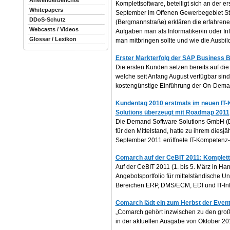
Anwenderberichte
Komplettsoftware, beteiligt sich an der 
Whitepapers
September im Offenen Gewerbegebiet Ste
DDoS-Schutz
(Bergmannstraße) erklären die erfahren
Webcasts / Videos
Aufgaben man als Informatiker/in oder I
Glossar / Lexikon
man mitbringen sollte und wie die Ausbild
Erster Markterfolg der SAP Business 
Die ersten Kunden setzen bereits auf d
welche seit Anfang August verfügbar sin
kostengünstige Einführung der On-Dem
Kundentag 2010 erstmals im neuen IT-
Solutions überzeugt mit Roadmap 2011
Die Demand Software Solutions GmbH (D
für den Mittelstand, hatte zu ihrem dies
September 2011 eröffnete IT-Kompetenz-
Comarch auf der CeBIT 2011: Komplette
Auf der CeBIT 2011 (1. bis 5. März in Ha
Angebotsportfolio für mittelständische 
Bereichen ERP, DMS/ECM, EDI und IT-Infr
Comarch lädt ein zum Herbst der Even
„Comarch gehört inzwischen zu den groß
in der aktuellen Ausgabe von Oktober 20