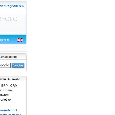
en / Registrieren
elect.de
oftSelect.de
tware-Auswahl
n ERP-, CRM-,
und Human
ftware-
ortet von
Anwender mit