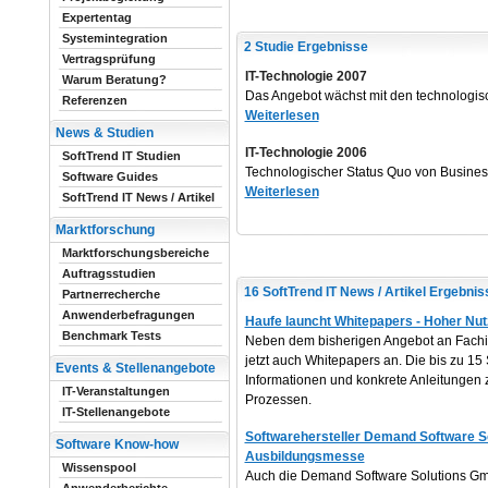
Expertentag
Systemintegration
2 Studie Ergebnisse
Vertragsprüfung
IT-Technologie 2007
Warum Beratung?
Das Angebot wächst mit den technologi
Referenzen
Weiterlesen
News & Studien
IT-Technologie 2006
SoftTrend IT Studien
Technologischer Status Quo von Busines
Software Guides
Weiterlesen
SoftTrend IT News / Artikel
Marktforschung
Marktforschungsbereiche
Auftragsstudien
16 SoftTrend IT News / Artikel Ergebnis
Partnerrecherche
Anwenderbefragungen
Haufe launcht Whitepapers - Hoher Nu
Benchmark Tests
Neben dem bisherigen Angebot an Fachi
jetzt auch Whitepapers an. Die bis zu 1
Events & Stellenangebote
Informationen und konkrete Anleitungen
IT-Veranstaltungen
Prozessen.
IT-Stellenangebote
Softwarehersteller Demand Software Sol
Software Know-how
Ausbildungsmesse
Wissenspool
Auch die Demand Software Solutions Gmb