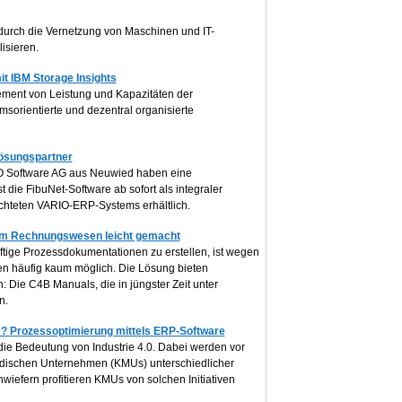
urch die Vernetzung von Maschinen und IT-
isieren.
it IBM Storage Insights
ment von Leistung und Kapazitäten der
msorientierte und dezentral organisierte
Lösungspartner
IO Software AG aus Neuwied haben eine
t die FibuNet-Software ab sofort als integraler
chteten VARIO-ERP-Systems erhältlich.
im Rechnungswesen leicht gemacht
ftige Prozessdokumentationen zu erstellen, ist wegen
 häufig kaum möglich. Die Lösung bieten
 Die C4B Manuals, die in jüngster Zeit unter
n.
m? Prozessoptimierung mittels ERP-Software
die Bedeutung von Industrie 4.0. Dabei werden vor
ständischen Unternehmen (KMUs) unterschiedlicher
iefern profitieren KMUs von solchen Initiativen