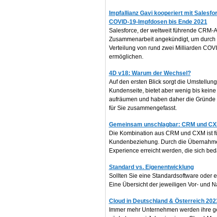
Impfallianz Gavi kooperiert mit Salesfor
COVID-19-Impfdosen bis Ende 2021
Salesforce, der weltweit führende CRM-An
Zusammenarbeit angekündigt, um durch 
Verteilung von rund zwei Milliarden CO
ermöglichen.
4D v18: Warum der Wechsel?
Auf den ersten Blick sorgt die Umstellung
Kundenseite, bietet aber wenig bis keine V
aufräumen und haben daher die Gründe de
für Sie zusammengefasst.
Gemeinsam unschlagbar: CRM und C
Die Kombination aus CRM und CXM ist für
Kundenbeziehung. Durch die Übernahme
Experience erreicht werden, die sich bed
Standard vs. Eigenentwicklung
Sollten Sie eine Standardsoftware oder 
Eine Übersicht der jeweiligen Vor- und Na
Cloud in Deutschland & Österreich 202
Immer mehr Unternehmen werden ihre ge