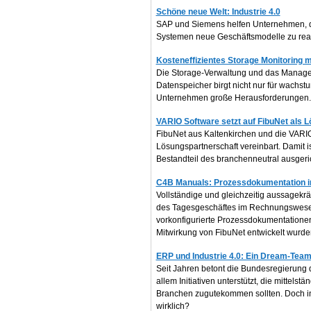
Schöne neue Welt: Industrie 4.0
SAP und Siemens helfen Unternehmen, d
Systemen neue Geschäftsmodelle zu real
Kosteneffizientes Storage Monitoring m
Die Storage-Verwaltung und das Manage
Datenspeicher birgt nicht nur für wachstu
Unternehmen große Herausforderungen.
VARIO Software setzt auf FibuNet als 
FibuNet aus Kaltenkirchen und die VAR
Lösungspartnerschaft vereinbart. Damit is
Bestandteil des branchenneutral ausgeri
C4B Manuals: Prozessdokumentation 
Vollständige und gleichzeitig aussagekrä
des Tagesgeschäftes im Rechnungswesen
vorkonfigurierte Prozessdokumentationen:
Mitwirkung von FibuNet entwickelt wurde
ERP und Industrie 4.0: Ein Dream-Tea
Seit Jahren betont die Bundesregierung 
allem Initiativen unterstützt, die mittel
Branchen zugutekommen sollten. Doch inw
wirklich?