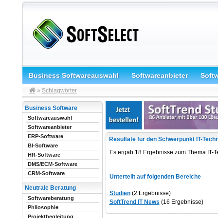
Business Softwareauswahl
Softwareanbieter
Soft
»
Schlagwörter
Business Software
Softwareauswahl
Softwareanbieter
ERP-Software
Resultate für den Schwerpunkt IT-Tech
BI-Software
Es ergab 18 Ergebnisse zum Thema IT-T
HR-Software
DMS/ECM-Software
CRM-Software
Unterteilt auf folgenden Bereiche
Neutrale Beratung
Studien
(2 Ergebnisse)
Softwareberatung
SoftTrend IT News
(16 Ergebnisse)
Philosophie
Projektbegleitung