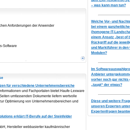
dem ERP-/CRM-/HR-Syst
– was kann man tun?
Welche Vor- und Nachtei
schen Anforderungen der Anwender
bei einem ganzheitlich
(homogene IT-Landscha
einem Ansatz „best of 
Rückgriff auf die jeweil
s-Software
und Marktführer in den
Modulen?
Im Softwareauswahlproz
Anbieter untergekomme
se
vorher noch gar nichts 
„taugt“ der etwas?
tzen für verschiedene Unternehmensbereiche
nformationen und Fachportalen bietet Haufe-Lexware
5 Seiten umfassenden Dokumente liefern wertvolle
Diese und weitere Fra
 zur Optimierung von Unternehmensbereichen und
unseren Experten unte
Expertenfragen beantwo
utions erklärt IT-Berufe auf der Steinfelder
H, Hersteller webbasierter kaufmännischer