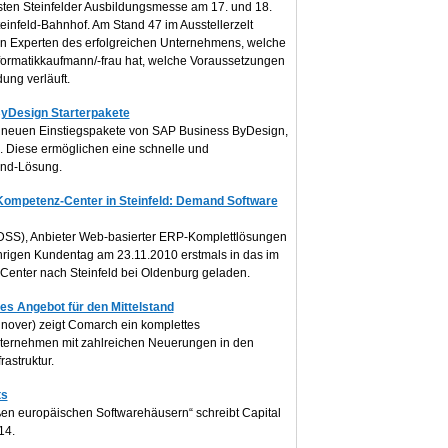
ersten Steinfelder Ausbildungsmesse am 17. und 18.
infeld-Bahnhof. Am Stand 47 im Ausstellerzelt
en Experten des erfolgreichen Unternehmens, welche
nformatikkaufmann/-frau hat, welche Voraussetzungen
ung verläuft.
ByDesign Starterpakete
ie neuen Einstiegspakete von SAP Business ByDesign,
d. Diese ermöglichen eine schnelle und
and-Lösung.
Kompetenz-Center in Steinfeld: Demand Software
SS), Anbieter Web-basierter ERP-Komplettlösungen
jährigen Kundentag am 23.11.2010 erstmals in das im
Center nach Steinfeld bei Oldenburg geladen.
s Angebot für den Mittelstand
nnover) zeigt Comarch ein komplettes
Unternehmen mit zahlreichen Neuerungen in den
astruktur.
ts
en europäischen Softwarehäusern“ schreibt Capital
14.