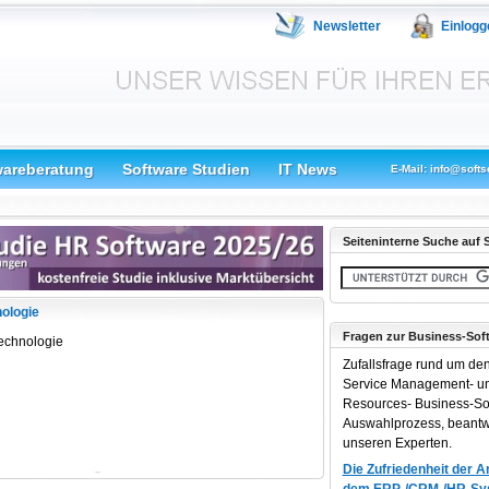
Newsletter
Einlogg
wareberatung
Software Studien
IT News
E-Mail: info@softs
Seiteninterne Suche auf S
nologie
Fragen zur Business-Sof
echnologie
Zufallsfrage rund um de
Service Management- 
Resources- Business-So
Auswahlprozess, beantw
unseren Experten.
Die Zufriedenheit der 