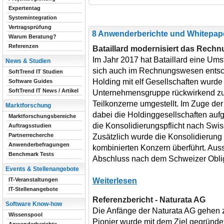
Expertentag
Systemintegration
Vertragsprüfung
8 Anwenderberichte und Whitepap
Warum Beratung?
Referenzen
Bataillard modernisiert das Rec
Im Jahr 2017 hat Bataillard eine Um
News & Studien
sich auch im Rechnungswesen entsch
SoftTrend IT Studien
Holding mit elf Gesellschaften wurde 
Software Guides
SoftTrend IT News / Artikel
Unternehmensgruppe rückwirkend zu
Teilkonzerne umgestellt. Im Zuge de
Marktforschung
dabei die Holdinggesellschaften auf
Marktforschungsbereiche
die Konsolidierungspflicht nach Swi
Auftragsstudien
Partnerrecherche
Zusätzlich wurde die Konsolidierung 
Anwenderbefragungen
kombinierten Konzern überführt. Auss
Benchmark Tests
Abschluss nach dem Schweizer Obliga
Events & Stellenangebote
Weiterlesen
IT-Veranstaltungen
IT-Stellenangebote
Referenzbericht - Naturata AG
Software Know-how
Die Anfänge der Naturata AG gehen z
Wissenspool
Pionier wurde mit dem Ziel gegründe