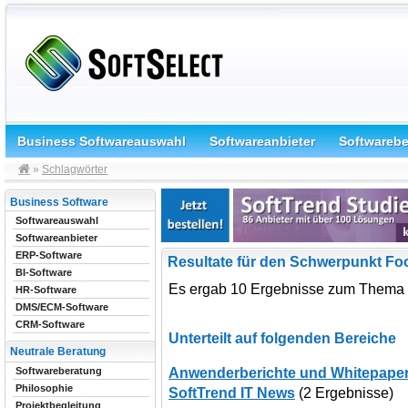
Business Softwareauswahl
Softwareanbieter
Softwareb
»
Schlagwörter
Business Software
Softwareauswahl
Softwareanbieter
ERP-Software
Resultate für den Schwerpunkt F
BI-Software
Es ergab 10 Ergebnisse zum Thema
HR-Software
DMS/ECM-Software
CRM-Software
Unterteilt auf folgenden Bereiche
Neutrale Beratung
Anwenderberichte und Whitepape
Softwareberatung
Philosophie
SoftTrend IT News
(2 Ergebnisse)
Projektbegleitung