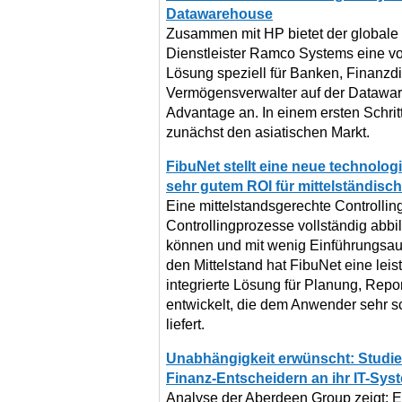
Datawarehouse
Zusammen mit HP bietet der globale S
Dienstleister Ramco Systems eine vor
Lösung speziell für Banken, Finanzdi
Vermögensverwalter auf der Datawa
Advantage an. In einem ersten Schrit
zunächst den asiatischen Markt.
FibuNet stellt eine neue technolog
sehr gutem ROI für mittelständis
Eine mittelstandsgerechte Controlli
Controllingprozesse vollständig abbil
können und mit wenig Einführungsauf
den Mittelstand hat FibuNet eine leis
integrierte Lösung für Planung, Rep
entwickelt, die dem Anwender sehr 
liefert.
Unabhängigkeit erwünscht: Studie
Finanz-Entscheidern an ihr IT-Sys
Analyse der Aberdeen Group zeigt: E