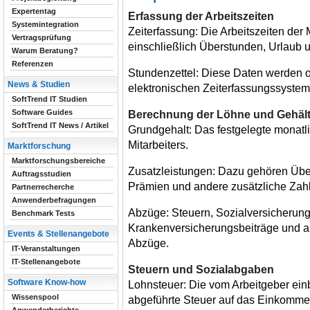
Expertentag
Erfassung der Arbeitszeiten
Systemintegration
Zeiterfassung: Die Arbeitszeiten der 
Vertragsprüfung
einschließlich Überstunden, Urlaub u
Warum Beratung?
Referenzen
Stundenzettel: Diese Daten werden o
News & Studien
elektronischen Zeiterfassungssyste
SoftTrend IT Studien
Software Guides
Berechnung der Löhne und Gehäl
SoftTrend IT News / Artikel
Grundgehalt: Das festgelegte monatli
Mitarbeiters.
Marktforschung
Marktforschungsbereiche
Zusatzleistungen: Dazu gehören Übe
Auftragsstudien
Prämien und andere zusätzliche Zah
Partnerrecherche
Anwenderbefragungen
Abzüge: Steuern, Sozialversicherung
Benchmark Tests
Krankenversicherungsbeiträge und and
Events & Stellenangebote
Abzüge.
IT-Veranstaltungen
IT-Stellenangebote
Steuern und Sozialabgaben
Software Know-how
Lohnsteuer: Die vom Arbeitgeber ei
Wissenspool
abgeführte Steuer auf das Einkommen