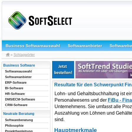
Business Softwareauswahl
Softwareanbieter
Softwareb
»
Schlagwörter
Business Software
Softwareauswahl
Softwareanbieter
ERP-Software
Resultate für den Schwerpunkt Fi
BI-Software
Lohn- und Gehaltsbuchhaltung ist ein
HR-Software
Personalwesens und der
FiBu - Fi
DMS/ECM-Software
CRM-Software
Unternehmens. Sie umfasst alle Proz
Auszahlung von Löhnen und Gehälter
Neutrale Beratung
sind.
Softwareberatung
Philosophie
Hauptmerkmale
Projektbegleitung