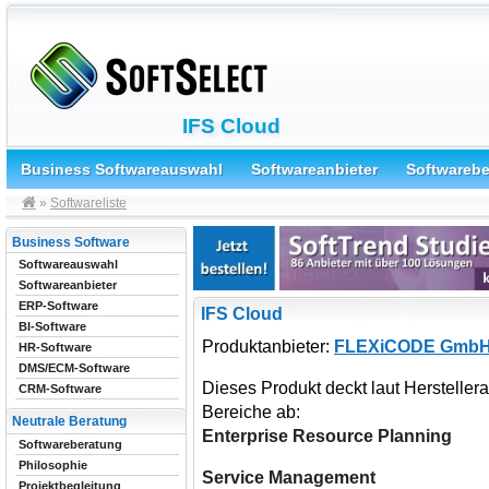
IFS Cloud
Business Softwareauswahl
Softwareanbieter
Softwareb
»
Softwareliste
Business Software
Softwareauswahl
Softwareanbieter
ERP-Software
IFS Cloud
BI-Software
Produktanbieter:
FLEXiCODE Gmb
HR-Software
DMS/ECM-Software
Dieses Produkt deckt laut Herstelle
CRM-Software
Bereiche ab:
Neutrale Beratung
Enterprise Resource Planning
Softwareberatung
Philosophie
Service Management
Projektbegleitung