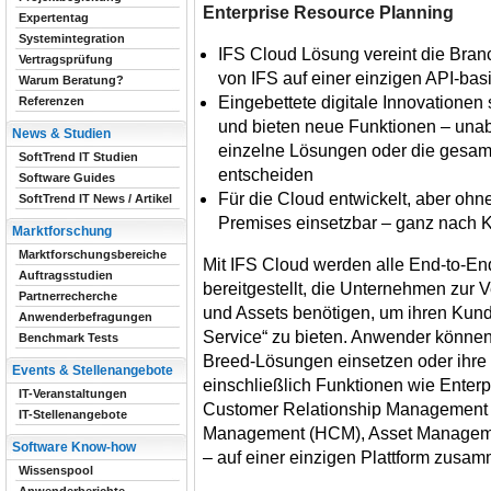
Enterprise Resource Planning
Expertentag
Systemintegration
IFS Cloud Lösung vereint die Bra
Vertragsprüfung
von IFS auf einer einzigen API-basi
Warum Beratung?
Eingebettete digitale Innovationen
Referenzen
und bieten neue Funktionen – unab
News & Studien
einzelne Lösungen oder die gesamt
SoftTrend IT Studien
entscheiden
Software Guides
Für die Cloud entwickelt, aber oh
SoftTrend IT News / Artikel
Premises einsetzbar – ganz nach 
Marktforschung
Marktforschungsbereiche
Mit IFS Cloud werden alle End-to-End
Auftragsstudien
bereitgestellt, die Unternehmen zur V
Partnerrecherche
und Assets benötigen, um ihren Ku
Anwenderbefragungen
Service“ zu bieten. Anwender können
Benchmark Tests
Breed-Lösungen einsetzen oder ihre
Events & Stellenangebote
einschließlich Funktionen wie Enter
IT-Veranstaltungen
Customer Relationship Management
IT-Stellenangebote
Management (HCM), Asset Manageme
Software Know-how
– auf einer einzigen Plattform zusa
Wissenspool