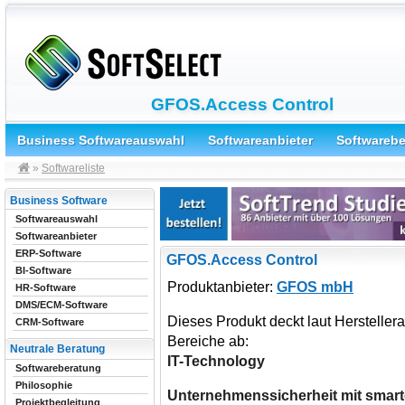
GFOS.Access Control
Business Softwareauswahl
Softwareanbieter
Softwareb
»
Softwareliste
Business Software
Softwareauswahl
Softwareanbieter
ERP-Software
GFOS.Access Control
BI-Software
Produktanbieter:
GFOS mbH
HR-Software
DMS/ECM-Software
Dieses Produkt deckt laut Herstelle
CRM-Software
Bereiche ab:
Neutrale Beratung
IT-Technology
Softwareberatung
Philosophie
Unternehmenssicherheit mit smart
Projektbegleitung