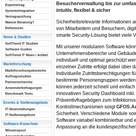
Besucherverwaltung bis zur umfass
Expertentag
intuitiv, flexibel & sicher
Systemintegration
Vertragsprüfung
Sicherheitsrelevante Informationen au
Warum Beratung?
von Mitarbeitern und Besuchern, dig
Referenzen
smarte Security-Lösung bietet viele Vo
News & Studien
SoftTrend IT Studien
Mit unserer modularen Software kön
Software Guides
Unternehmensbereiche und Gebäude
SoftTrend IT News / Artikel
individuell und optimal geschützt we
Marktforschung
einzelner Zutritte erfolgt dabei über
Marktforschungsbereiche
Individuelle Zutrittsberechtigungen f
Auftragsstudien
bestimmte Personengruppen werden e
Partnerrecherche
können jederzeit schnell und einfac
Anwenderbefragungen
innovativen Security Dashboard ink
Benchmark Tests
Präventivfragebögen zum Infektionss
Events & Stellenangebote
Kontrollmechanismen sorgt
GFOS.Ac
IT-Veranstaltungen
Sicherheit. Verschiedene Module sow
IT-Stellenangebote
Software variabel kombinierbar und 
Software Know-how
Anpassung an die kundespezifischen
Wissenspool