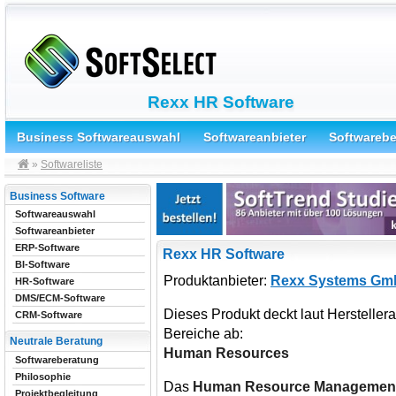
Rexx HR Software
Business Softwareauswahl
Softwareanbieter
Softwareb
»
Softwareliste
Business Software
Softwareauswahl
Softwareanbieter
ERP-Software
Rexx HR Software
BI-Software
Produktanbieter:
Rexx Systems G
HR-Software
DMS/ECM-Software
Dieses Produkt deckt laut Herstelle
CRM-Software
Bereiche ab:
Neutrale Beratung
Human Resources
Softwareberatung
Philosophie
Das
Human Resource Managemen
Projektbegleitung