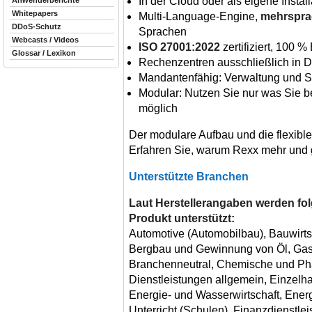
In der Cloud oder als eigene Install
Anwenderberichte
Whitepapers
Multi-Language-Engine,
mehrspra
DDoS-Schutz
Sprachen
Webcasts / Videos
ISO 27001:2022
zertifiziert, 100 %
Glossar / Lexikon
Rechenzentren ausschließlich in 
Mandantenfähig: Verwaltung und S
Modular: Nutzen Sie nur was Sie be
möglich
Der modulare Aufbau und die flexibl
Erfahren Sie, warum Rexx mehr und g
Unterstützte Branchen
Laut Herstellerangaben werden f
Produkt unterstützt:
Automotive (Automobilbau), Bauwirtsc
Bergbau und Gewinnung von Öl, Gas,
Branchenneutral, Chemische und Pha
Dienstleistungen allgemein, Einzelhan
Energie- und Wasserwirtschaft, Ener
Unterricht (Schulen), Finanzdienstl