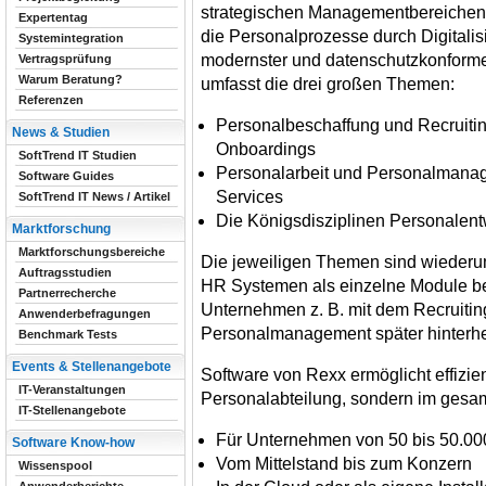
strategischen Managementbereichen
Expertentag
die Personalprozesse durch Digitalis
Systemintegration
modernster und datenschutzkonforme
Vertragsprüfung
Warum Beratung?
umfasst die drei großen Themen:
Referenzen
Personalbeschaffung und Recruiting
News & Studien
Onboardings
SoftTrend IT Studien
Personalarbeit und Personalmanage
Software Guides
Services
SoftTrend IT News / Artikel
Die Königsdisziplinen Personalen
Marktforschung
Marktforschungsbereiche
Die jeweiligen Themen sind wiederu
Auftragsstudien
HR Systemen als einzelne Module ber
Partnerrecherche
Unternehmen z. B. mit dem Recruiti
Anwenderbefragungen
Personalmanagement später hinterhe
Benchmark Tests
Events & Stellenangebote
Software von Rexx ermöglicht effizien
IT-Veranstaltungen
Personalabteilung, sondern im gesam
IT-Stellenangebote
Für Unternehmen von 50 bis 50.00
Software Know-how
Vom Mittelstand bis zum Konzern
Wissenspool