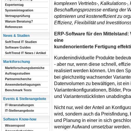
komplexen Vertriebs-, Kalkulations-,
Expertentag
Beschaffungsprozesse entlang der W
Systemintegration
optimieren und kosteneffizient zu org
Vertragsprüfung
Warum Beratung?
Effizienz, Flexibilität und Investitions
Referenzen
ERP-Software für den Mittelstan
News & Studien
eine
SoftTrend IT Studien
kundenorientierte Fertigung effekt
Software Guides
SoftTrend IT News / Artikel
Kundenindividuelle Produkte bedeute
Marktforschung
- aber nur, wenn diese schnell, effiz
Marktforschungsbereiche
realisiert werden können. Um den S
Auftragsstudien
bei gleichzeitig wachsender Variant
Partnerrecherche
Datenvolumen zu bewältigen, ist ein
Anwenderbefragungen
Variantenkonfigurationen, Bilder, Pr
Benchmark Tests
und Variantenstücklisten unabdingba
Events & Stellenangebote
IT-Veranstaltungen
Nicht nur, weil der Anteil an Konfigur
IT-Stellenangebote
wird, sondern auch da Preisfindung, K
Software Know-how
und Planung in einer in sich geschl
Wissenspool
weniger Aufwand umsetzbar werden.