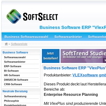
Business Software ERP "Vlex
Business Softwareauswahl
Softwareanbieter
Softwareb
»
Softwareliste
Business Software
Softwareauswahl
Softwareanbieter
ERP-Software
Business Software ERP "VlexPlus
BI-Software
Produktanbieter:
VLEXsoftware gm
HR-Software
DMS/ECM-Software
Dieses Produkt deckt laut Herstelle
CRM-Software
Bereiche ab:
Neutrale Beratung
Enterprise Resource Planning
Softwareberatung
Philosophie
Mit VlexPlus sind produzierende Unt
Projektbegleitung