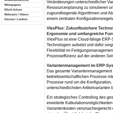
Anwenderberichte
Veränderungen unterschiedlicher Var
Whitepapers
Ressourcenplanung zu simulieren un
DDoS-Schutz
zugrundliegende Algorithmen und Abhä
Webcasts / Videos
einem zentralen Konfigurationsregelw
Glossar / Lexikon
VlexPlus: Zukunftssichere Technolog
Ergonomie und umfangreiche Funkt
VlexPlus ist eine Cloud-fähige ERP-
Technologien aufsetzt und dafür sorg
Flexibilität im Fertigungsmanagemen
Prozesseffizienz auf der anderen Seit
Variantenmanagement im ERP-Sys
Das gesamte Variantenmanagement wu
betriebswirtschaftlichen Prozesse inte
Prozesse rund um die Konfiguration, 
unterschiedlichsten Artikelvarianten b
Ein strategisches Controlling des 
erweiterte Kalkulationsmöglichkeiten 
Variantenkosten verursachergerecht