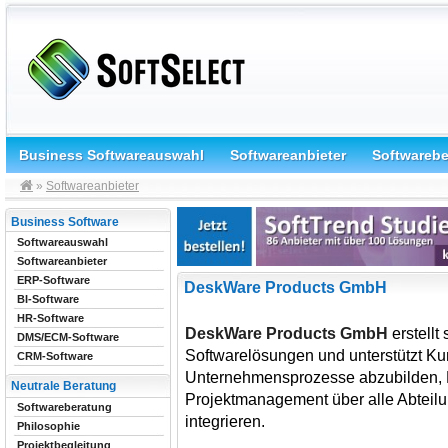
Business Softwareauswahl
Softwareanbieter
Softwareb
»
Softwareanbieter
Business Software
Softwareauswahl
Softwareanbieter
ERP-Software
DeskWare Products GmbH
BI-Software
HR-Software
DeskWare Products GmbH
erstellt
DMS/ECM-Software
Softwarelösungen und unterstützt Ku
CRM-Software
Unternehmensprozesse abzubilden, D
Neutrale Beratung
Projektmanagement über alle Abteilun
Softwareberatung
integrieren.
Philosophie
Projektbegleitung