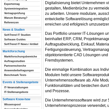
Digitalisierung bietet Unternehmen v
Expertentag
gestalten, Medienbrüche zu vermeid
Systemintegration
zu arbeiten. Unsere modulare, aussc
Vertragsprüfung
Warum Beratung?
entwickelte Softwarelösung ermöglich
Referenzen
erreichen und erfolgreich umzusetze
News & Studien
Das Portfolio unserer IT-Lösungen 
SoftTrend IT Studien
beinhaltet ERP, CRM, Projektmanag
Software Guides
Auftragsabwicklung, Einkauf, Materia
SoftTrend IT News / Artikel
Fertigungssteuerung, Vertragsmanage
Marktforschung
objektorientierte CAD Lösungen un
Marktforschungsbereiche
Fremdsystemen.
Auftragsstudien
Partnerrecherche
Die einmalige Kombination aus Indivi
Anwenderbefragungen
Modulen hebt unsere Softwareproduk
Benchmark Tests
Unternehmenssoftware ab. Alle Modu
Events & Stellenangebote
Funktionalitäten und bestechen durc
IT-Veranstaltungen
und Prozesse.
IT-Stellenangebote
Software Know-how
Die Unternehmenssoftware wird zur S
Wissenspool
Unternehmensprozesse verwendet, und 