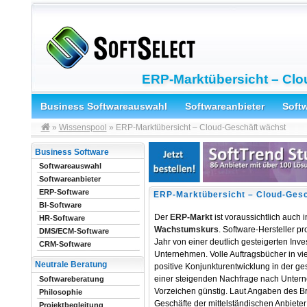
ERP-Marktübersicht – Clo
Business Softwareauswahl
Softwareanbieter
Soft
»
Wissenspool
» ERP-Marktübersicht – Cloud-Geschäft wächst
Business Software
Softwareauswahl
Softwareanbieter
ERP-Software
ERP-Marktübersicht – Cloud-Gesc
BI-Software
Der
ERP-Markt
ist voraussichtlich auch 
HR-Software
Wachstumskurs
. Software-Hersteller pr
DMS/ECM-Software
Jahr von einer deutlich gesteigerten Inves
CRM-Software
Unternehmen. Volle Auftragsbücher in vi
Neutrale Beratung
positive Konjunkturentwicklung in der 
einer steigenden Nachfrage nach Untern
Softwareberatung
Vorzeichen günstig. Laut Angaben des B
Philosophie
Geschäfte der mittelständischen Anbieter
Projektbegleitung