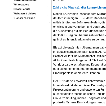
Anwenderberichte
Whitepapers
Zahlreiche Mittelständler kennzeichne
DDoS-Schutz
Webcasts / Videos
Neben
SAP
zählen insbesondere
Micro
deutschsprachigen ERP-Markt. Daneben g
Glossar / Lexikon
mittelständischen Softwareanbietern, die
entwickeln und vertreiben und durch sp
die Ausrichtung auf die Bedürfnisse und 
der DACH-Region überaus zahlreichen k
gelingt es Ihnen, Marktanteile zu behaup
Bis auf die erwähnten Übernahmen gab 
im deutschsprachigen
ERP-Markt
. Als 
Partner
All for One Midmarket AG mit d
All for One Steeb AG genannt. Statt auf Z
Vertriebspartnerschaften und Kooperati
oder Dokumentenmanagementanbietern, u
Produktportfolio anbieten zu können.
Der
ERP-Markt
entwickelt sich weiterhi
Innovationskraft der Anbieter. Den stet
Prozessoptimierung und erweiterten Funkt
ausgeklügelten technologischen und funk
Cloud Computing, mobile Endgeräte und 
produktiv für neue Entwicklungen genutzt