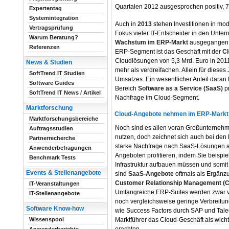
Quartalen 2012 ausgesprochen positiv, 7
Expertentag
Systemintegration
Auch in
2013
stehen Investitionen in m
Vertragsprüfung
Fokus vieler IT-Entscheider in den Unte
Warum Beratung?
Wachstum im ERP-Markt
ausgegangen w
Referenzen
ERP-Segment ist das Geschäft mit der
Cl
Cloudlösungen von 5,3 Mrd. Euro in 2011
News & Studien
mehr als verdreifachen. Allein für diese
SoftTrend IT Studien
Umsatzes. Ein wesentlicher Anteil daran 
Software Guides
Bereich
Software as a Service (SaaS)
pr
SoftTrend IT News / Artikel
Nachfrage im Cloud-Segment.
Marktforschung
Cloud-Angebote nehmen im ERP-Markt
Marktforschungsbereiche
Noch sind es allen voran Großunternehme
Auftragsstudien
nutzen, doch zeichnet sich auch bei den
Partnerrecherche
starke Nachfrage nach SaaS-Lösungen a
Anwenderbefragungen
Angeboten profitieren, indem Sie beispie
Benchmark Tests
Infrastruktur aufbauen müssen und somit 
Events & Stellenangebote
sind
SaaS-Angebote
oftmals als Ergänz
Customer Relationship Management (C
IT-Veranstaltungen
Umfangreiche ERP-Suites werden zwar v
IT-Stellenangebote
noch vergleichsweise geringe Verbreitu
Software Know-how
wie Success Factors durch SAP und Tale
Marktführer das Cloud-Geschäft als wich
Wissenspool
erachten.