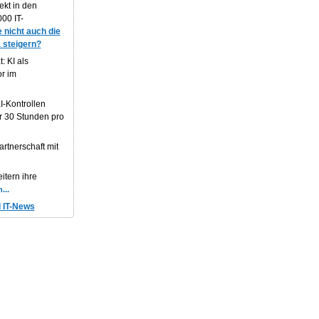
ekt in den
00 IT-
 nicht auch die
 steigern?
: KI als
or im
I-Kontrollen
r 30 Stunden pro
artnerschaft mit
itern ihre
d IT-News