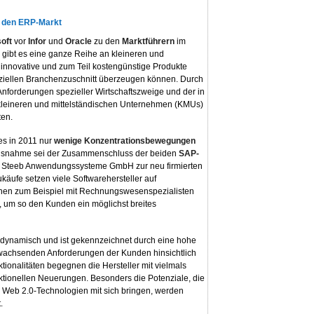
n den ERP-Markt
soft
vor
Infor
und
Oracle
zu den
Marktführern
im
ibt es eine ganze Reihe an kleineren und
 innovative und zum Teil kostengünstige Produkte
eziellen Branchenzuschnitt überzeugen können. Durch
Anforderungen spezieller Wirtschaftszweige und der in
leineren und mittelständischen Unternehmen (KMUs)
ten.
es in 2011 nur
wenige
Konzentrationsbewegungen
Ausnahme sei der Zusammenschluss der beiden
SAP-
er Steeb Anwendungssysteme GmbH zur neu firmierten
ukäufe setzen viele Softwarehersteller auf
onen zum Beispiel mit Rechnungswesenspezialisten
m so den Kunden ein möglichst breites
n dynamisch und ist gekennzeichnet durch eine hohe
ig wachsenden Anforderungen der Kunden hinsichtlich
ionalitäten begegnen die Hersteller mit vielmals
tionellen Neuerungen. Besonders die Potenziale, die
Web 2.0-Technologien mit sich bringen, werden
.