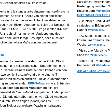
SoftSelect Newsletter dir
9 Prozent erzielten ein Umsatzplus.
Posteingang von über 70
Entscheidern.
Wollen Sie
oderne und leistungsstarke Unternehmenssoftware im
Bekanntheit Ihrer Firma
rnehmen, so dass für 2013 von einem deutlichen
erden kann. Ein wesentlicher Umsatztreiber im
Zukunft der Produktivität
oud
. Nach Bitkom-Angaben soll sich der Umsatz mit
strategischer Erfolgsfakt
 auf 17,1 Mrd. Euro bis 2016 im gesamten IT-Markt
Handel
s Jahr rechnet man mit einer Verdoppelung des
IDC-Studie: Manuelle K
fällt dabei auf Storage-Lösungen, doch auch der
kosten Finanzteams übe
ofitiert in hohem Maße von der gestiegenen
Woche
P&I setzt erfolgreiche P
 zu
Sana fort
xSuite und d.velop erwe
n und Finanzdienstleister, die die
Public Cloud
Partnerschaft
 kleinen und mittelständischen Unternehmen eine
b. Gerade kleinere Unternehmen können von den
Alle aktuellen SoftTren
lsweise nicht erst aufwendig eine eigene IT-
hohe Initialkosten entfallen. Für viele Unternehmen
ung zur bestehenden
ERP-Software
wie z. B.
für das
RM) oder das Talent Management
attraktiv.
ermehrt als SaaS-Modelle angeboten, finden jedoch
ng. Die erfolgten Übernahmen von Cloud-Anbietern
o durch Oracle zeigen jedoch, dass die ERP-
tigen Treiber der weiteren Wachstumsstrategie