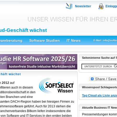
Newsletter
Einlogg
ud-Geschäft wächst
wareberatung
Software Studien
IT News
E-Mail: info@softs
Seiteninterne Suche auf S
häft wächst
in
2012
auf
ofitieren auch in diesem
Wissenspool Schlagwort
titionsbereitschaft in den
Tag Cloud als Liste anz
elen Branchen und eine
gesamten DACH-Region haben bei hiesigen Firmen zu
ehmenssoftware geführt. Auch für 2013 stehen die
Aktuelle Business IT New
ranchenverbandes Bitkom liefen insbesondere die
Pressemeldungen komm
 von Software und IT-Services in den ersten beiden