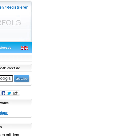
en / Registrieren
elect.de
oftSelect.de
wolke
eigen
s
en mit dem