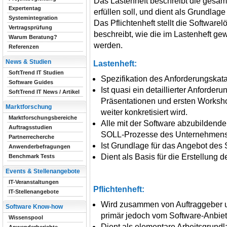
Das Lastenheft beschreibt die gesamt
Expertentag
erfüllen soll, und dient als Grundlag
Systemintegration
Das Pflichtenheft stellt die Software
Vertragsprüfung
beschreibt, wie die im Lastenheft g
Warum Beratung?
werden.
Referenzen
News & Studien
Lastenheft:
SoftTrend IT Studien
Spezifikation des Anforderungskat
Software Guides
Ist quasi ein detaillierter Anforder
SoftTrend IT News / Artikel
Präsentationen und ersten Worksh
Marktforschung
weiter konkretisiert wird.
Marktforschungsbereiche
Alle mit der Software abzubildend
Auftragsstudien
SOLL-Prozesse des Unternehmens so
Partnerrecherche
Ist Grundlage für das Angebot des 
Anwenderbefragungen
Dient als Basis für die Erstellung d
Benchmark Tests
Events & Stellenangebote
IT-Veranstaltungen
Pflichtenheft:
IT-Stellenangebote
Wird zusammen von Auftraggeber un
Software Know-how
primär jedoch vom Software-Anbiet
Wissenspool
Dient als elementare Arbeitsgrundla