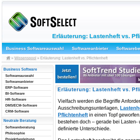
Erläuterung: Lastenheft vs. Pfl
Business Softwareauswahl
Softwareanbieter
Softwareb
»
Wissenspool
» Erläuterung: Lastenheft vs. Pflichtenheft
Business Software
Softwareauswahl
Softwareanbieter
ERP-Software
Erläuterung: Lastenheft vs. Pfl
BI-Software
HR-Software
Vielfach werden die Begriffe Anforde
DMS/ECM-Software
Ausschreibungsunterlagen,
Lastenh
CRM-Software
Pflichtenheft
in einen Topf geworfen.
Neutrale Beratung
bestehen doch – gerade bei Lasten- un
Softwareberatung
definierte Unterschiede.
Philosophie
Projektbegleitung